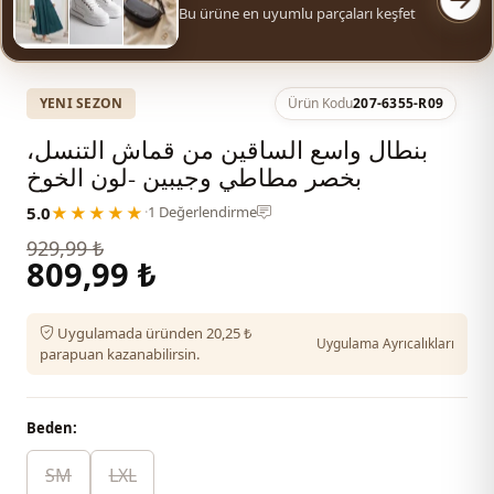
Bu ürüne en uyumlu parçaları keşfet
YENI SEZON
Ürün Kodu
207-6355-R09
بنطال واسع الساقين من قماش التنسل،
بخصر مطاطي وجيبين -لون الخوخ
5.0
★★★★★
·
1 Değerlendirme
929,99 ₺
809,99 ₺
Uygulamada üründen 20,25 ₺
Uygulama Ayrıcalıkları
parapuan kazanabilirsin.
Beden:
SM
LXL