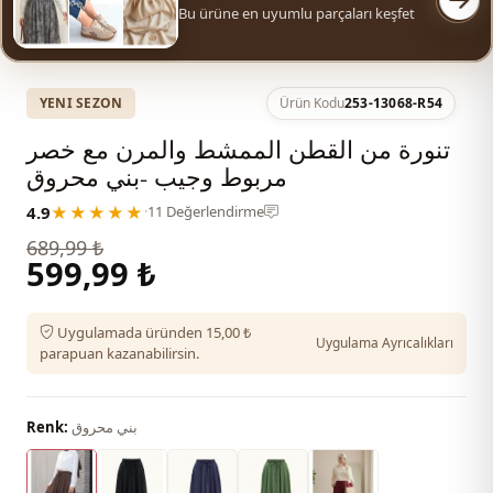
Bu ürüne en uyumlu parçaları keşfet
YENI SEZON
Ürün Kodu
253-13068-R54
تنورة من القطن الممشط والمرن مع خصر
مربوط وجيب -بني محروق
4.9
★★★★★
·
11 Değerlendirme
689,99 ₺
599,99 ₺
Uygulamada üründen 15,00 ₺
Uygulama Ayrıcalıkları
parapuan kazanabilirsin.
بني محروق
Renk: