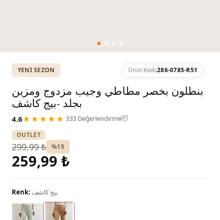
YENI SEZON
Ürün Kodu
286-0785-R51
بنطلون بخصر مطاطي وجيب مزدوج ومزين
بجلد -بيج كاشف
4.6
★★★★★
·
333 Değerlendirme
OUTLET
299,99 ₺
%15
259,99 ₺
بيج كاشف
Renk: