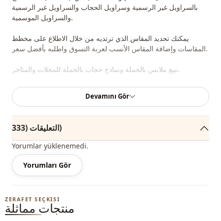
بالسراويل غير الرسمية وسراويل الحجاب والسراويل غير الرسمية
والسراويل الموسمية.
يمكنك تحديد المقاس الذي ترتديه من خلال الاطلاع على مخطط
المقاسات وإضافة المقاس الأنسب لعربة التسوق واطلبه بأفضل سعر.
نبيع ملابس بالجملة ونماذج حجاب بالجملة للمحلات والمتاجر.
لشراء ملابس بالجملة ومعرفة أسعار الجملة الخاصة لدينا ، يكفي أن
Devamını Gör
تصبح عضوًا في موقعنا وإرسال معلوماتك إلى خط WhatsApp الخاص
بنا على 0545695 05 91 للموافقة عليها.
التعليقات (333)
ملاحظة: قد يكون هناك اختلاف في الدرجة اللونية في لون المنتج
بسبب لقطات المفهوم.
Yorumlar yüklenemedi.
الغسيل: يغسل عند 30 درجة.
Yorumları Gör
موسمي
الموسم
ZERAFET SEÇKISI
Yukleniyor...
Ar
قماش
منتجات مماثلة