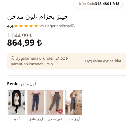
Ürün Kodu
318-4801-R18
جينز بحزام -لون مدخن
4.4
★★★★★
·
25 Değerlendirme
1.044,99 ₺
864,99 ₺
Uygulamada üründen 21,62 ₺
Uygulama Ayrıcalıkları
parapuan kazanabilirsin.
لون مدخن
Renk:
أزرق فاتح
لون مدخن
أزرق غامق
أسود