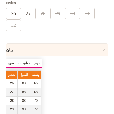
Beden
26
27
28
29
30
31
32
بيان
جينز
معلومات النسيج
وسط
الطول
بحجم
26
88
66
27
88
68
28
88
70
29
90
72