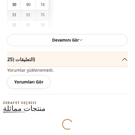
30
90
74
31
91
76
32
91
78
Devamını Gör
احتل طراز البنطال ، الذي يحتوي على حزام على الخصر ، وأزرار من
الأمام ، وجيبان في الأمام والخلف ، مكانه بين أكثر الموديلات العصرية
التعليقات (25)
في الموسم الجديد.
Yorumlar yüklenemedi.
يمكنك شرائه بسهولة وبأسعار معقولة واستخدامه في الهواء الطلق
خلال فصلي الربيع والصيف.
Yorumları Gör
اعتمادًا على المستخدم والمنطقة ، يمكن أيضًا تسمية هذا المنتج
بالسراويل غير الرسمية ، والسراويل المحجبة ، والسراويل غير
ZERAFET SEÇKISI
منتجات مماثلة
الرسمية ، والسراويل الموسمية ، والسراويل الصيفية ، والسراويل
ذات الأحزمة ، والجينز.
Yukleniyor...
يمكنك تحديد المقاس الذي ترتديه من خلال الاطلاع على مخطط
المقاسات وإضافة المقاس الأنسب لعربة التسوق واطلبه بأفضل سعر.