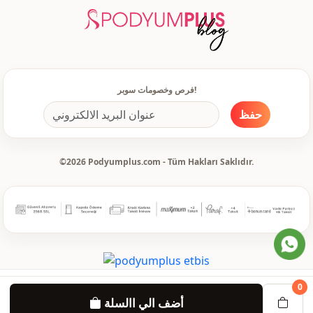
كاجوال
الأناقة
منسوج
نوع النسيج
متوسط
السماكة
فرص وخصومات سوبر!
ضيق
القالب
حفظ
أزرار
طريقة الإغلاق
كاحل واسع
كاحل
©2026 Podyumplus.com - Tüm Hakları Saklıdır.
ذو حزام
الخصر
ذو حزام
تفاصيل
يومي
الاستخدام
سفر
الاستخدام
0
أضف الي االسلة