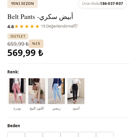
YENI SEZON
Ürün Kodu
186-037-R07
Belt Pants -أبيض سكري
4.6
★★★★★
·
19 Değerlendirme
OUTLET
659,99 ₺
%15
569,99 ₺
Renk:
أسود
ريشي
اللون البيج
بودرة
Beden