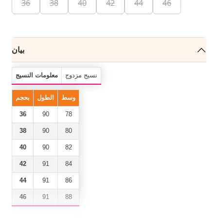
36
38
40
42
44
46
بيان
نسيج مزدوج
معلومات النسيج
وسط
الطول
بحجم
36
90
78
38
90
80
40
90
82
42
91
84
44
91
86
46
91
88