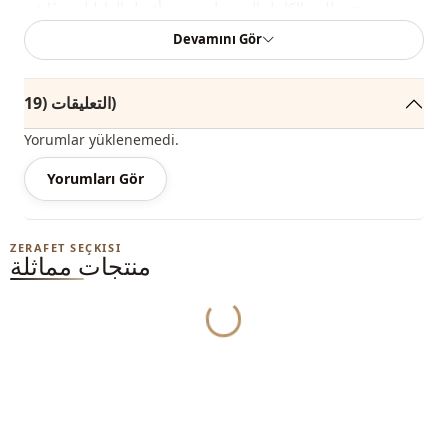
يعد نموذج بنطلون الكاحل المربوط من بين أفضل البناطيل مبيعًا في
الموسم الجديد لملابس الحجاب الكلاسيكية بجيوبها المزدوجة وسحابها
Devamını Gör
الأمامي.
يمكنك بسهولة شرائه بسعر مناسب وجعل مجموعاتك أكثر أناقة.
التعليقات (19)
يمكنك استخدامه في الداخل والخارج خلال جميع الفصول الأربعة.
Yorumlar yüklenemedi.
اعتمادًا على المستخدم والمنطقة ، يمكن تسمية هذا المنتج بنطلون
الجيب ، والسراويل المربوطة ، والسراويل الموسمية ، والسراويل
Yorumları Gör
القماشية.
يمكنك تحديد الحجم الذي ترتديه بالنظر إلى مخطط المقاسات.
ZERAFET SEÇKISI
منتجات مماثلة
نبيع ملابس بالجملة ونماذج حجاب بالجملة للمحلات والمتاجر.
Yukleniyor...
يكفي أن تصبح عضوًا في موقعنا وأن ترسل معلوماتك إلى خط
الواتساب الخاص بنا على الرقم 0545695 05 91 للحصول على
الموافقة لمعرفة مشتريات الملابس بالجملة وأسعار الجملة.
ملاحظة: قد يكون هناك اختلاف في الدرجة اللونية في لون المنتج
بسبب لقطات المفهوم.