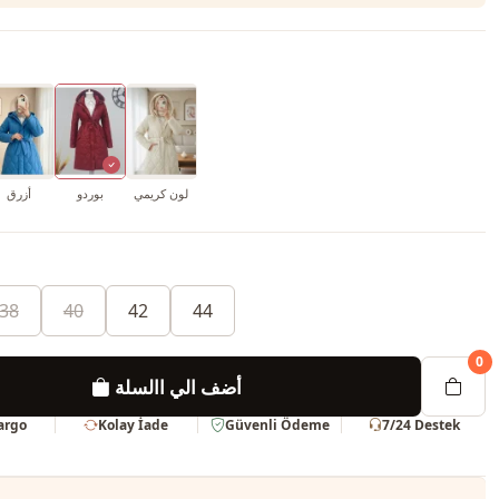
لون كريمي
بوردو
أزرق
38
40
42
44
0
أضف الي االسلة
Kargo
Kolay İade
Güvenli Ödeme
7/24 Destek