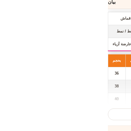
بيان
ش:
ارضة أزياء
بحجم
36
38
40
42
44