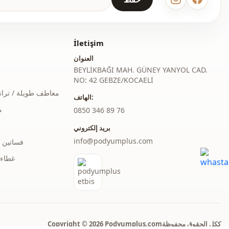
معطف
Ar
İletişim
شتوي
العنوان
BEYLİKBAĞI MAH. GÜNEY YANYOL CAD.
سحاب
NO: 42 GEBZE/KOCAELİ
معاطف طويلة / ترا
جيب مزدوج
الهاتف:
م
‎0850 346 89 76
منقوش
بريد إلكتروني
سحَّاب
ط
info@podyumplus.com
فساتين 
غطاء 
كم مختلف
مبطَّن
Copyright © 2026 Podyumplus.comككل الحقوق محفوظة