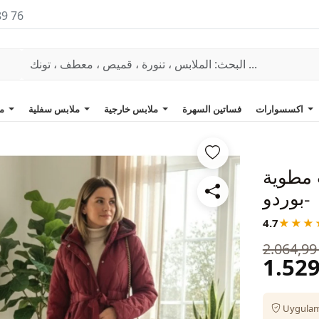
89 76
اكسسوارات
فساتين السهرة
ملابس خارجية
ملابس سفلية
ملابس علوية
 مطوية
-بوردو
4.7
★★★
2.064,99
1.529
Uygulama