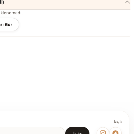
التعليقات (54)
احتل طرازنا المعطف ذو القلنسوة ، والذي يُحكم على الخصر ، والسح
üklenemedi.
والمعاطف بجيبين مكانه بين أكثر الموديلات العصرية في الموسم الجديد.
rı Gör
يمكنك شرائه بسهولة وبأسعار معقولة واستخدامه في الهواء الطلق خلال
اعتمادًا على المستخدم والمنطقة ، يمكن أيضًا تسمية هذا المنتج بمعط
ومعطف حجاب ، ومعطف شتوي ، ومعطف موسمي.
يمكنك تحديد المقاس الذي ترتديه من خلال الاطلاع على مخطط المقاسات و
الأنسب لعربة التسوق واطلبه بأفضل سعر.
نبيع ملابس بالجملة ونماذج حجاب بالجملة للمحلات والمتاجر.
لشراء الملابس بالجملة والاطلاع على أسعار الجملة الخاصة ، يكفي أن ت
موقعنا وإرسال معلوماتك إلى خط الواتساب 0545695 05 91 للموافقة عليها.
ملاحظة: قد يكون هناك اختلاف في الدرجة اللونية في لون المنتج بسبب لقطات المفهوم.
تابعنا
الغسيل: يغسل عند 30 درجة.
حفظ