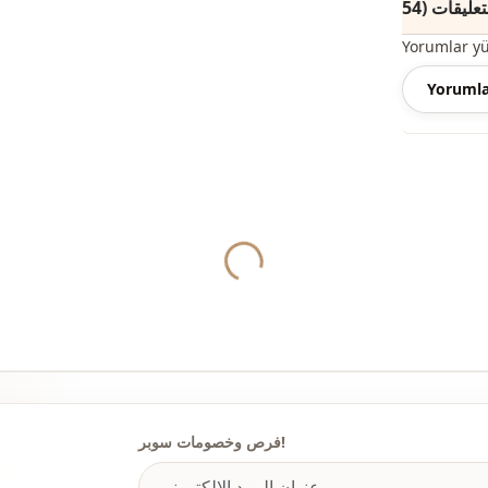
اب الأمامي ،
Yorumlar y
Yorumla
 فصلي الخريف
والشتاء.
ف غير رسمي ،
إضافة المقاس
Yukleniyor...
صبح عضوًا في
فرص وخصومات سوبر!