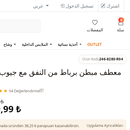
اشترك
تسجيل الدخول
عربي
0
سلة
المفضلات
OUTLET
أحذية نسائية
الملابس الداخلية
وشاح
Ürün Kodu
246-8280-R04
معطف مبطن برباط من النفق مع جيوب
★★
·
54 Değerlendirme
 ₺
,99 ₺
da üründen 38,25 ₺ parapuan kazanabilirsin.
Uygulama Ayrıcalıkları