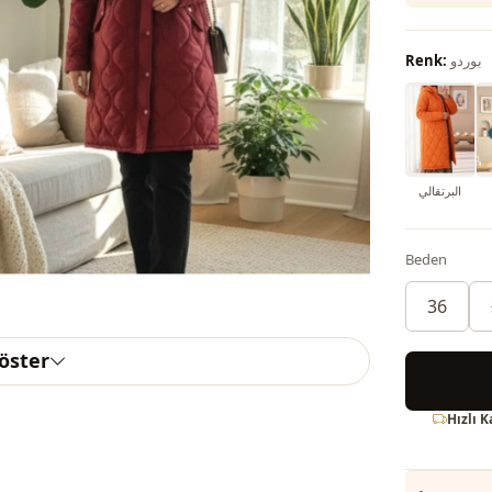
بوردو
Renk:
البرتقالي
Beden
36
göster
Hızlı 