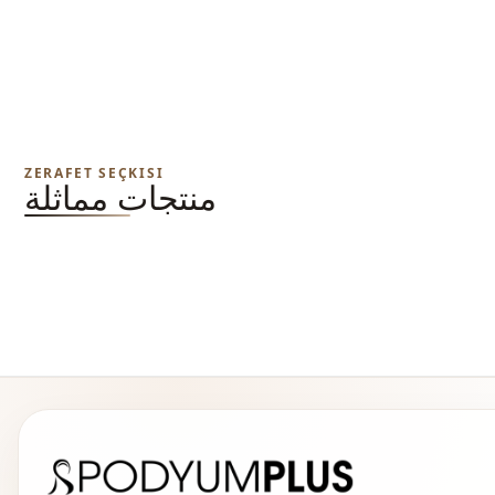
ZERAFET SEÇKISI
منتجات مماثلة