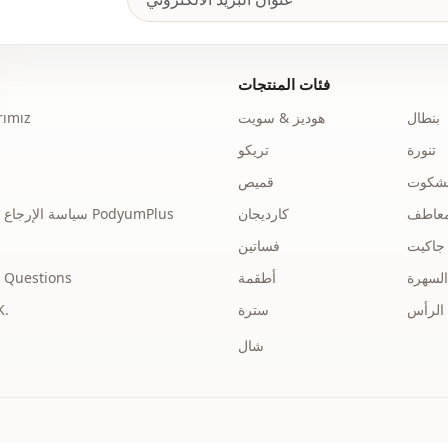
الفئة
قماش
فئات المنتجات
الموسم
بنطال
هوديز & سويت
ımız
تنورة
تريكو
تفاصيل
نشكوت
قميص
جيب
عاطف
كارديجان
سياسة الإرجاع والاسترداد الخاصة بـ PodyumPlus
الطباعة
جاكيت
فساتين
ريقة الإغلاق
السهرة
أطقمة
 Questions
الرأس
سترة
توضي
تفاصيل الكم
شال
البطانة