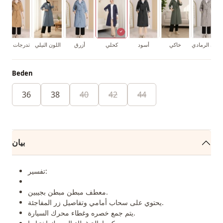
اللون الرمادي
خاكي
أسود
كحلي
أزرق
اللون النيلي
تدرجات البيج
Beden
36
38
40
42
44
بيان
تفسير:
معطف مبطن مبطن بجيبين.
يحتوي على سحاب أمامي وتفاصيل زر المفاجئة.
يتم جمع خصره وغطاء محرك السيارة.