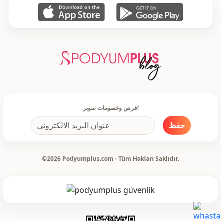
سحَّاب
طريقة الإغلاق
خصر مطاطي
الخصر
جيب مزدوج
جيب
ذو قبعة
تفاصيل
بجيب
تفاصيل
ذو غطاء للرأس
تفاصيل
فرص وخصومات سوبر!
يومي
الاستخدام
حفظ
©2026 Podyumplus.com - Tüm Hakları Saklıdır.