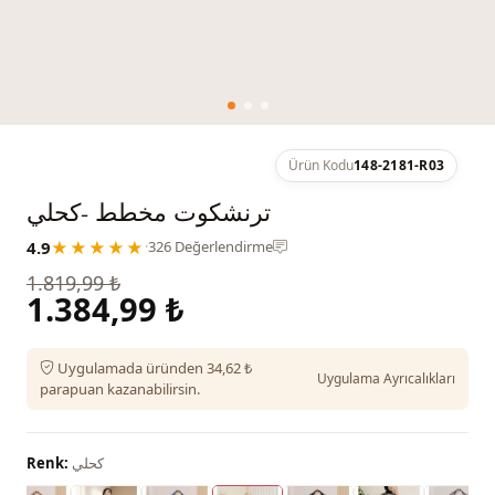
Ürün Kodu
148-2181-R03
ترنشكوت مخطط -كحلي
4.9
★★★★★
·
326 Değerlendirme
1.819,99 ₺
1.384,99 ₺
Uygulamada üründen 34,62 ₺
Uygulama Ayrıcalıkları
parapuan kazanabilirsin.
كحلي
Renk: