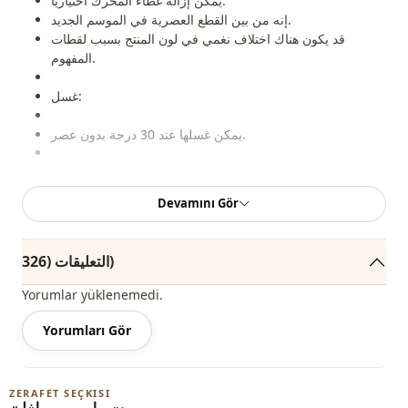
يمكن إزالة غطاء المحرك اختياريا.
إنه من بين القطع العصرية في الموسم الجديد.
قد يكون هناك اختلاف نغمي في لون المنتج بسبب لقطات
المفهوم.
غسل:
يمكن غسلها عند 30 درجة بدون عصر.
Devamını Gör
ياقة بولو
ياقة
التعليقات (326)
موسمي
الموسم
Yorumlar yüklenemedi.
Ar
قماش
Yorumları Gör
بوليستر
قماش
ترانشكوت
الفئة
ZERAFET SEÇKISI