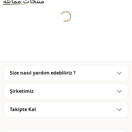
منتجات مماثلة
Yukleniyor...
مبطَّن
البطانة
قصة مستقيمة
الصورة الظلية
ميدي
الطول
كاجوال
الأناقة
منسوج
نوع النسيج
متوسط
السماكة
Size nasıl yardım edebiliriz ?
عادي
القالب
كم مختلف
تفاصيل الكم
Şirketimiz
كم طويل
تفاصيل الكم
Takipte Kal
معيار
تفاصيل الكم
نمط اغلاق مخفي
طريقة الإغلاق