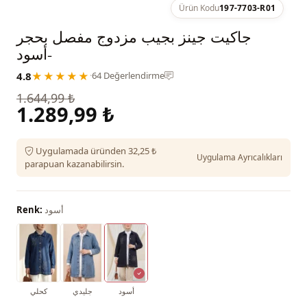
Ürün Kodu
197-7703-R01
جاكيت جينز بجيب مزدوج مفصل بحجر
-أسود
4.8
★★★★★
·
64 Değerlendirme
1.644,99 ₺
1.289,99 ₺
Uygulamada üründen 32,25 ₺
Uygulama Ayrıcalıkları
parapuan kazanabilirsin.
أسود
Renk:
أسود
جليدي
كحلي