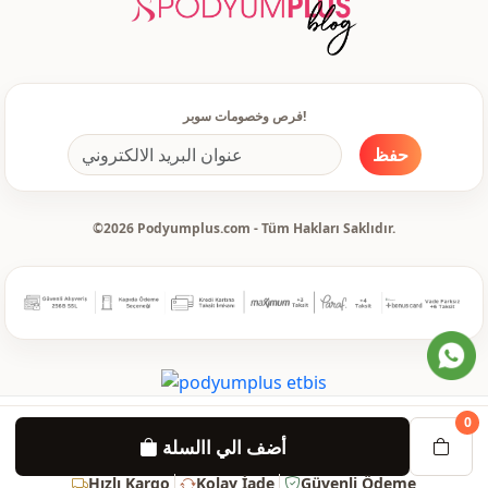
مرصع بالأحجار
تفاصيل
أزرار
تفاصيل
يومي
الاستخدام
فرص وخصومات سوبر!
سفر
الاستخدام
حفظ
©2026 Podyumplus.com - Tüm Hakları Saklıdır.
0
أضف الي االسلة
Hızlı Kargo
Kolay İade
Güvenli Ödeme