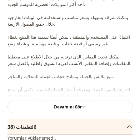
أحد أكثر الموديلات العصرية للموسم الجديد.
يمكنك شرائه بسهولة بسعر مناسب واستخدامه في البيئات الخارجية
خلال جميع الفصول الأربعة.
اعتمادًا على المستخدم والمنطقة ، يمكن أيضًا تسمية هذا المنتج بغطاء
غير رسمي أو قبعة حجاب أو قبعة موسمية أو غطاء مقنع.
يمكنك تحديد المقاس الذي ترتديه من خلال الاطلاع على مخطط
المقاسات وإضافة المقاس الأنسب لعربة التسوق واطلبه بأفضل سعر.
نبيع ملابس بالجملة ونماذج حجاب بالجملة للمحلات والمتاجر.
لشراء ملابس بالجملة ومعرفة أسعار الجملة الخاصة ، يكفي أن تصبح
عضوًا في موقعنا وإرسال معلوماتك إلى خط الواتساب 0545695 05
91 للموافقة عليها.
Devamını Gör
ملاحظة: قد يكون هناك اختلاف في الدرجة اللونية في لون المنتج
بسبب لقطات المفهوم.
التعليقات (38)
الغسيل: يغسل عند 30 درجة.
Yorumlar yüklenemedi.