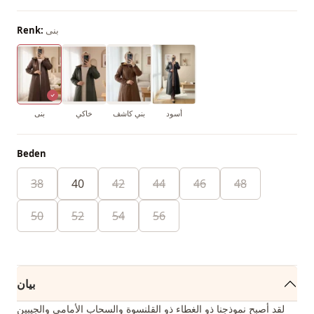
بنى
Renk:
أسود
بني كاشف
خاكي
بنى
Beden
38
40
42
44
46
48
50
52
54
56
بيان
لقد أصبح نموذجنا ذو الغطاء ذو ​​القلنسوة والسحاب الأمامي والجيبين