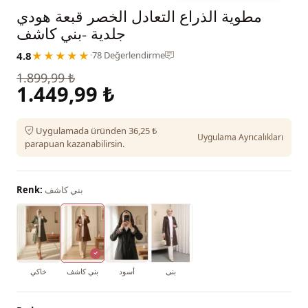
مطوية الذراع التعادل الخصر قبعة هودي
جلدية -بني كاشف
4.8
★★★★★
·
78 Değerlendirme
1.899,99 ₺
1.449,99 ₺
Uygulamada üründen 36,25 ₺
Uygulama Ayrıcalıkları
parapuan kazanabilirsin.
بني كاشف
Renk:
بنى
أسود
بني كاشف
خاكي