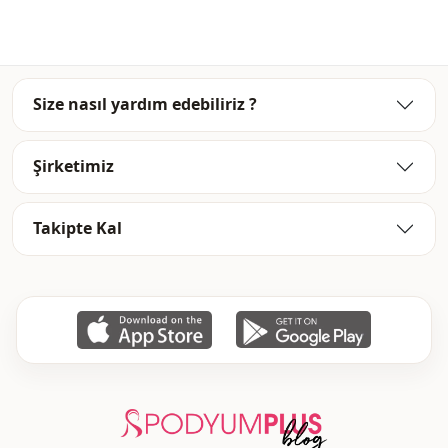
جلد
قماش
بوليستر
قماش
Size nasıl yardım edebiliriz ?
كاب
الفئة
قصة مستقيمة
الصورة الظلية
Şirketimiz
تحت الركبة
الطول
Takipte Kal
كاجوال
الأناقة
منسوج
نوع النسيج
متوسط
السماكة
ضيق الجسم
القالب
سحَّاب
طريقة الإغلاق
جيب مزدوج
جيب