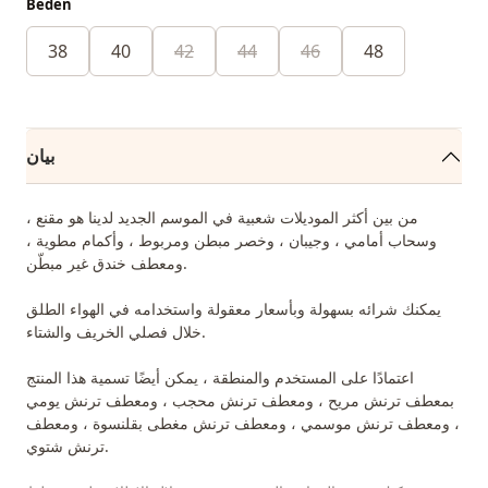
Beden
38
40
42
44
46
48
بيان
من بين أكثر الموديلات شعبية في الموسم الجديد لدينا هو مقنع ،
وسحاب أمامي ، وجيبان ، وخصر مبطن ومربوط ، وأكمام مطوية ،
ومعطف خندق غير مبطّن.
يمكنك شرائه بسهولة وبأسعار معقولة واستخدامه في الهواء الطلق
خلال فصلي الخريف والشتاء.
اعتمادًا على المستخدم والمنطقة ، يمكن أيضًا تسمية هذا المنتج
بمعطف ترنش مريح ، ومعطف ترنش محجب ، ومعطف ترنش يومي
، ومعطف ترنش موسمي ، ومعطف ترنش مغطى بقلنسوة ، ومعطف
ترنش شتوي.