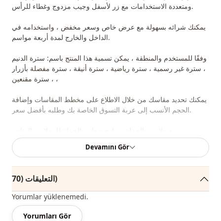
ومتعددة الاستخدامات مع زر لأسفل وجيب مزدوج وغطاء للرأس.
يمكنك شرائه بسهولة مع عرض خاص وسعر مخفض ، واستخدامه في
الداخل والخارج لمدة أربعة مواسم.
وفقًا للمستخدم والمنطقة ، يمكن تسمية هذا المنتج باسم: سترة الدنيم
، سترة غير رسمية ، سترة رياضية ، سترة أنيقة ، سترة مفصلة بأزرار
، سترة مقنعين ،
يمكنك تحديد مقاسك من خلال الاطلاع على مخطط المقاسات وإضافة
الحجم الأنسب إلى عربة التسوق الخاصة بك وطلبه بأفضل سعر.
نبيع ملابس بالجملة ونماذج حجاب بالجملة للمحلات والمتاجر.
Devamını Gör
من أجل شراء ملابس بالجملة ومعرفة أسعار الجملة لدينا ، يكفي أن
تصبح عضوًا في موقعنا الإلكتروني وإرسال معلوماتك إلى خط
الواتساب الخاص بنا على 0545695 05 91 للموافقة.
التعليقات (70)
ملاحظة: قد يكون هناك اختلاف في الدرجة اللونية في لون المنتج
Yorumlar yüklenemedi.
بسبب لقطات المفهوم.
Yorumları Gör