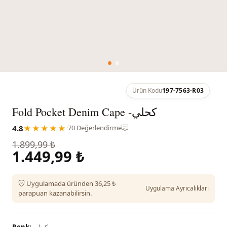
Ürün Kodu
197-7563-R03
Fold Pocket Denim Cape -كحلي
4.8
★★★★★
·
70 Değerlendirme
1.899,99 ₺
1.449,99 ₺
Uygulamada üründen 36,25 ₺
Uygulama Ayrıcalıkları
parapuan kazanabilirsin.
كحلي
Renk: