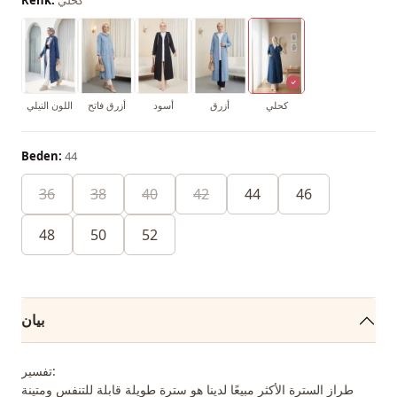
كحلي
أزرق
أسود
أزرق فاتح
اللون النيلي
Beden:
44
36
38
40
42
44
46
48
50
52
بيان
تفسير:
طراز السترة الأكثر مبيعًا لدينا هو سترة طويلة قابلة للتنفس ومتينة