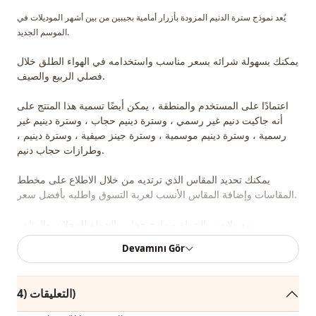
يُعد نموذج سترة الدنيم المزودة بأزرار أمامية بجيبين من بين أشهر الموديلات في
الموسم الجديد.
يمكنك بسهولة شرائه بسعر مناسب واستخدامه في الهواء الطلق خلال
فصلي الربيع والصيف.
اعتمادًا على المستخدم والمنطقة ، يمكن أيضًا تسمية هذا المنتج على
أنه جاكيت دنيم غير رسمي ، وسترة دينيم حجاب ، وسترة دينيم غير
رسمية ، وسترة دينيم موسمية ، وسترة جينز صيفية ، وسترة دينيم ،
وطرازات حجاب دنيم.
يمكنك تحديد المقاس الذي ترتديه من خلال الاطلاع على مخطط
المقاسات وإضافة المقاس الأنسب لعربة التسوق واطلبه بأفضل سعر.
نبيع ملابس بالجملة ونماذج حجاب بالجملة للمحلات والمتاجر.
Devamını Gör
لشراء الملابس بالجملة والاطلاع على أسعار الجملة الخاصة ، يكفي أن تصبح عضوًا
في موقعنا وإرسال معلوماتك إلى خط الواتساب 0545695 05 91 للموافقة عليها.
التعليقات (4)
ملاحظة: يتكون محتوى المنتج من السترة. (تستخدم السراويل