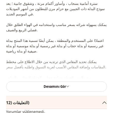
سترة أمامية بسحاب ، وأساور أكمام مرنة ، وشقوق جانبية ؛ يعد
نموذج البدلة ذات الجيبين مع حزام مرن للبنطلون من أشهر الموديلات
في الموسم الجديد.
يمكنك بسهولة شرائه بسعر مناسب واستخدامه في الهواء الطلق خلال
فصلي الربيع والصيف.
اعتمادًا على المستخدم والمنطقة ، يمكن أيضًا تسمية هذا المنتج ببدلة
غير رسمية أو بدلة حجاب أو بدلة غير رسمية أو بدلة موسمية أو بدلة
صيفية أو بدلة رياضية.
يمكنك تحديد المقاس الذي ترتديه من خلال الاطلاع على مخطط
المقاسات وإضافة المقاس الأنسب لعربة التسوق واطلبه بأفضل سعر.
نبيع ملابس بالجملة ونماذج حجاب بالجملة للمحلات والمتاجر.
Devamını Gör
لشراء الملابس بالجملة والاطلاع على أسعار الجملة الخاصة ، يكفي أن
تصبح عضوًا في موقعنا وإرسال معلوماتك إلى خط الواتساب
0545695 05 91 للموافقة عليها.
التعليقات (12)
ملاحظة: يتكون محتوى المنتج من سترة وسراويل. (تستخدم الأحذية
Yorumlar yüklenemedi.