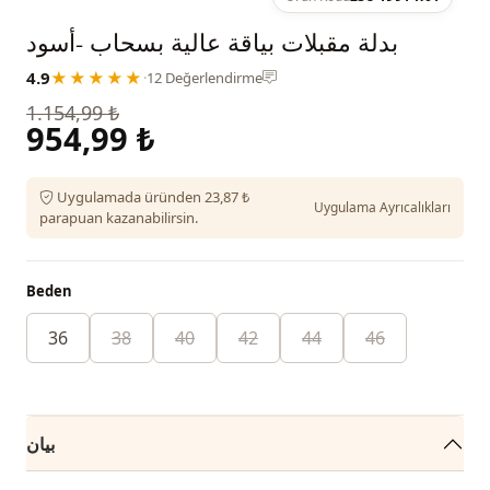
بدلة مقبلات بياقة عالية بسحاب -أسود
4.9
★★★★★
·
12 Değerlendirme
1.154,99 ₺
954,99 ₺
Uygulamada üründen 23,87 ₺
Uygulama Ayrıcalıkları
parapuan kazanabilirsin.
Beden
36
38
40
42
44
46
بيان