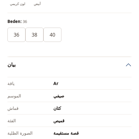
أبيض
لون كريمي
Beden:
36
36
38
40
بيان
Ar
ياقة
صيفي
الموسم
كتان
قماش
قميص
الفئة
قصة مستقيمة
الصورة الظلية