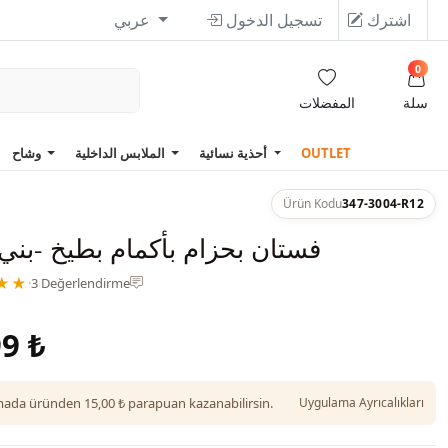
اشترك
تسجيل الدخول
عربي
0
سلة
المفضلات
OUTLET
أحذية نسائية
الملابس الداخلية
وشاح
Ürün Kodu
347-3004-R12
فستان بحزام بأكمام بطيخ -بن
★★
·
3 Değerlendirme
9 ₺
da üründen 15,00 ₺ parapuan kazanabilirsin.
Uygulama Ayrıcalıkları