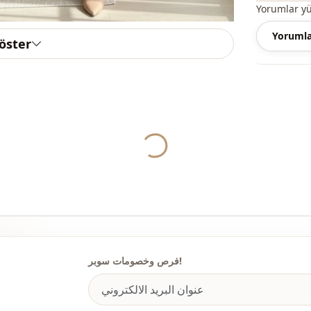
Yorumlar y
Yorumla
göster
ياقة
الموسم
Yukleniyor...
قماش
قماش
قماش
الفئة
لصورة الظلية
فرص وخصومات سوبر!
الطول