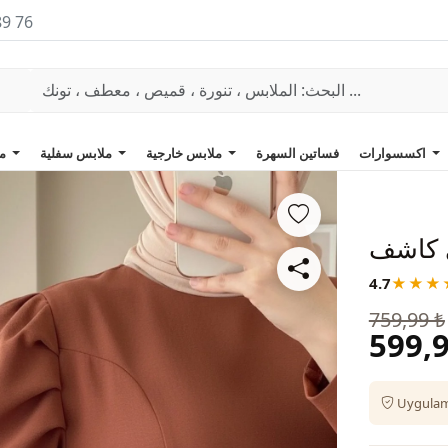
89 76
اكسسوارات
فساتين السهرة
ملابس خارجية
ملابس سفلية
ملابس علوية
ي كاشف
4.7
★★★
759,99 ₺
599,9
Uygulama