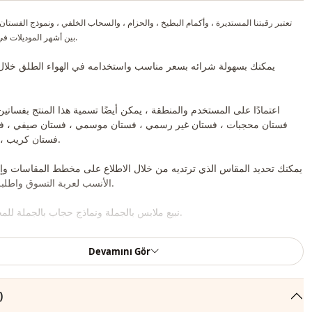
تعتبر رقبتنا المستديرة ، وأكمام البطيخ ، والحزام ، والسحاب الخلفي ، ونموذج الفستان
بين أشهر الموديلات في الموسم الجديد.
يمكنك بسهولة شرائه بسعر مناسب واستخدامه في الهواء الطلق خلال
اعتمادًا على المستخدم والمنطقة ، يمكن أيضًا تسمية هذا المنتج بفساتي
فستان محجبات ، فستان غير رسمي ، فستان موسمي ، فستان صيفي ، ف
فستان كريب ، فستان بحزام.
يمكنك تحديد المقاس الذي ترتديه من خلال الاطلاع على مخطط المقاسات و
الأنسب لعربة التسوق واطلبه بأفضل سعر.
نبيع ملابس بالجملة ونماذج حجاب بالجملة للمحلات والمتاجر.
لشراء الملابس بالجملة والاطلاع على أسعار الجملة الخاصة ، يكفي أن تصبح عضوًا في
Devamını Gör
معلوماتك إلى خط الواتساب 0545695 05 91 للموافقة عليها.
ملاحظة: يتكون محتوى المنتج من الفستان. (تستخدم الأحذية والحقائ
التعليقات 
لأغ