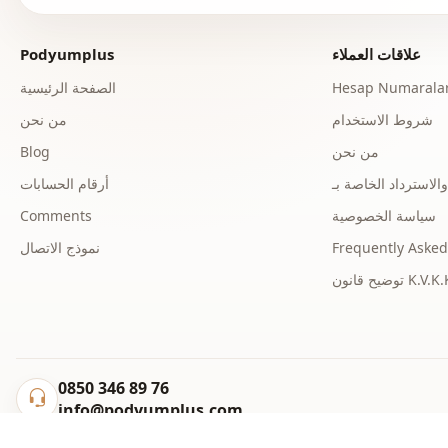
علاقات العملاء
Podyumplus
Hesap Numaralar
الصفحة الرئيسية
شروط الاستخدام
من نحن
من نحن
Blog
أرقام الحسابات
سياسة الخصوصية
Comments
Frequently Asked
نموذج الاتصال
ح قانون K.V.K.K.
0850 346 89 76
info@podyumplus.com