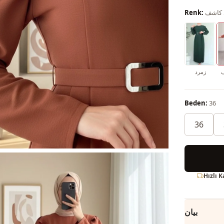
 كاشف
Renk:
ف
زمرد
Beden:
36
36
Hızlı 
بيان