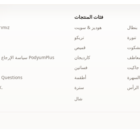
الأناقة
نوع النسيج
فئات المنتجات
السماكة
بنطال
هوديز & سويت
ımız
تنورة
تريكو
القالب
نشكوت
قميص
تفاصيل الكم
عاطف
كارديجان
سياسة الإرجاع والاسترداد الخاصة بـ PodyumPlus
تفاصيل الكم
جاكيت
فساتين
ريقة الإغلاق
السهرة
أطقمة
 Questions
الرأس
سترة
توضي
الخصر
شال
تفاصيل
الاستخدام