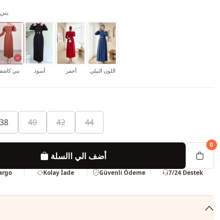
بني
اللون النيلي
أحمر
أسود
بني كاش
38
40
42
44
0
أضف الي االسلة
Kargo
Kolay İade
Güvenli Ödeme
7/24 Destek