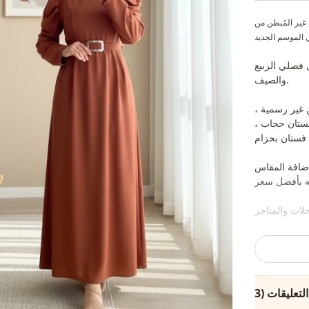
 غير المُبطن من
 فصلي الربيع
والصيف.
ن غير رسمية ،
ستان حجاب ،
إضافة المقاس
 موقعنا وإرسال
ب والمجوهرات
(3)
راض الديكور.)