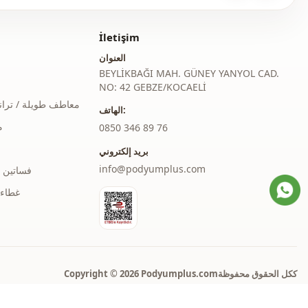
كلاسيكي
منسوج
İletişim
متوسط
العنوان
BEYLİKBAĞI MAH. GÜNEY YANYOL CAD.
عادي
NO: 42 GEBZE/KOCAELİ
معاطف طويلة / ترا
الهاتف:
كم بالون
م
‎0850 346 89 76
كم طويل
بريد إلكتروني
سحَّاب
ط
info@podyumplus.com
فساتين 
غطاء 
ذو حزام
ذو حزام
دعوة
Copyright © 2026 Podyumplus.comككل الحقوق محفوظة