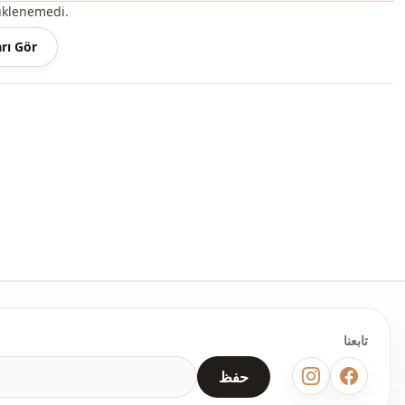
üklenemedi.
ملاحظة: قد يكون هناك اختلاف في الدرجة اللونية في لون المنتج بسبب لقطات المفهوم.
rı Gör
الغسيل: يغسل عند 30 درجة.
ياقة مدوَّرة
موسمي
Ar
Ar
بوليستر
فستان
قصة مستقيمة
ا
تابعنا
ماكسي
حفظ