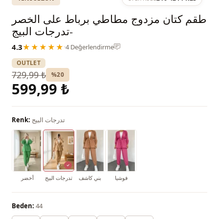
طقم كتان مزدوج مطاطي برباط على الخصر
-تدرجات البيج
4.3
★★★★★
·
4 Değerlendirme
OUTLET
729,99 ₺
%20
599,99 ₺
تدرجات البيج
Renk:
فوشيا
بني كاشف
تدرجات البيج
أخضر
Beden:
44