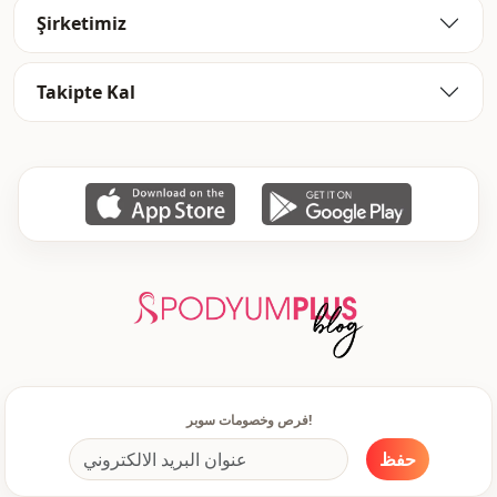
Şirketimiz
جمبسوت
الفئة
جينز
قماش
Takipte Kal
موسمي
الموسم
أزرار
تفاصيل
جيب واحد
جيب
كاحل متناسق
كاحل
أزرار
طريقة الإغلاق
فرص وخصومات سوبر!
حفظ