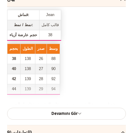
Jean
قماش:
قالب كامل
نمط / نمط:
38
حجم عارضة أزياء
وسط
صدر
الطول
بحجم
38
138
26
88
40
138
27
90
42
139
28
92
44
139
29
94
نموذجنا من وزرة الدنيم ، مع دبدوب على المقدمة وتفاصيل الجيب ،
وأزرار جانبية وأكتاف قابلة للتعديل ، من بين أكثر موديلات الموسم
Devamını Gör
الجديد شهرة.
عرض الجزء الصدر من موديل الملابس الخاص بنا هو 26 سم.
التعليقات (9)