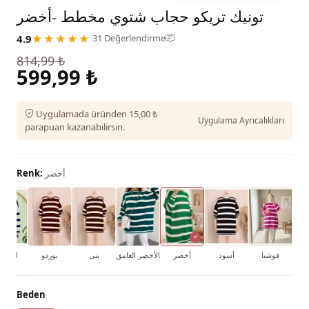
تونيك تريكو حجاب شتوي مخطط -أخضر
4.9
★★★★★
·
31 Değerlendirme
814,99 ₺
599,99 ₺
Uygulamada üründen 15,00 ₺
Uygulama Ayrıcalıkları
parapuan kazanabilirsin.
أخضر
Renk:
فوشيا
أسود
أخضر
الأخضر الغامق
بنى
بوردو
البرلم
Beden