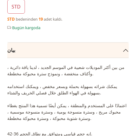
STD
STD
bedeninden
19
adet kaldı.
Bugün kargoda
بيان
من بين أكثر الموديلات شعبية في الموسم الجديد ، لدينا ياقة دائرية ،
وأكتاف منخفضة ، ونموذج سترة محبوكة مخططة.
يمكنك شرائه بسهولة بحملة وبسعر مخفض ، ويمكنك استخدامه
بسهولة في الهواء الطلق خلال فصلي الخريف والشتاء.
اعتمادًا على المستخدم والمنطقة ، يمكن أيضًا تسمية هذا المنتج بغطاء
محبوك مريح ، وسترة منسوجة يومية ، وسترة منسوجة موسمية ،
وسترة شتوية محبوكة ، وسترة محبوكة مخططة.
إنه حجم قياسي ومتوافق مع نطاق الحجم 36-42.