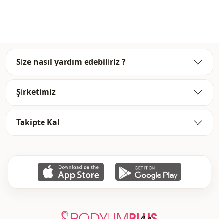
شتوي
الموسم
مخطط
نمط
قالب عريض
القالب
Size nasıl yardım edebiliriz ?
Şirketimiz
Takipte Kal