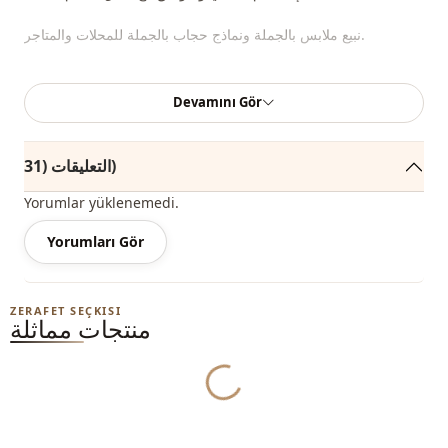
نبيع ملابس بالجملة ونماذج حجاب بالجملة للمحلات والمتاجر.
لشراء الملابس بالجملة والاطلاع على أسعار الجملة الخاصة ، يكفي أن
Devamını Gör
تصبح عضوًا في موقعنا وإرسال معلوماتك إلى خط الواتساب
0545695 05 91 للموافقة عليها.
التعليقات (31)
ملاحظة: يتكون محتوى المنتج من سترة. (تستخدم القمصان والسراويل
والأحذية والحقائب والمجوهرات لأغراض التزيين).
Yorumlar yüklenemedi.
ملاحظة: قد يكون هناك اختلاف في الدرجة اللونية في لون المنتج
Yorumları Gör
بسبب لقطات المفهوم.
الغسيل: يغسل عند 30 درجة.
ZERAFET SEÇKISI
منتجات مماثلة
ياقة مدوَّرة
ياقة
Yukleniyor...
تريكو
الفئة
Ar
قماش