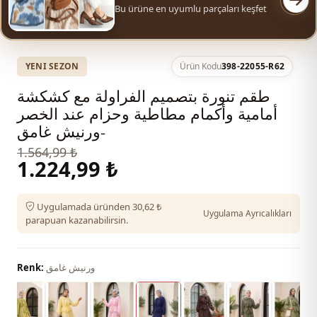
Bu ürüne en uyumlu parçaları keşfet
YENI SEZON
Ürün Kodu
398-22055-R62
طقم تنورة بتصميم الفراولة مع كشكشة
أمامية وأكمام مطاطية وحزام عند الخصر
-ورنيش غامق
1.564,99 ₺
1.224,99 ₺
Uygulamada üründen 30,62 ₺
Uygulama Ayrıcalıkları
parapuan kazanabilirsin.
ورنيش غامق
Renk: