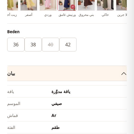
كاجلا جرين
خاكي
بني محروق
ورنيش غامق
وردي
أصفر
زيت أخضر
Beden
36
38
40
42
بيان
ياقة مدوَّرة
ياقة
صيفي
الموسم
Ar
قماش
طقم
الفئة