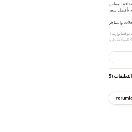
إضافة المقاس
 موقعنا وإرسال
ذية والحقائب
اض الديكور.)
(5)
ياقة
Yorumla
الموسم
قماش
الفئة