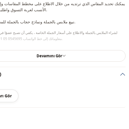
يمكنك تحديد المقاس الذي ترتديه من خلال الاطلاع على مخطط المقاسات و
الأنسب لعربة التسوق واطلبه بأفضل سعر.
نبيع ملابس بالجملة ونماذج حجاب بالجملة للمحلات والمتاجر.
لشراء الملابس بالجملة والاطلاع على أسعار الجملة الخاصة ، يكفي أن تصبح عضوًا في
معلوماتك إلى خط الواتساب 0545695 05 91 للموافقة عليها.
ملاحظة: يتكون محتوى المنتج من سترة. (تستخدم السراويل والأح
Devamını Gör
والمجوهرات لأغر
ملاحظة: قد يكون هناك اختلاف في الدرجة اللونية في لون المنتج بسبب لقطات المفهوم.
التعليقات 
الغسيل: يغسل عند 30 درجة.
Ar
rı Gör
موسمي
كتان
رداء