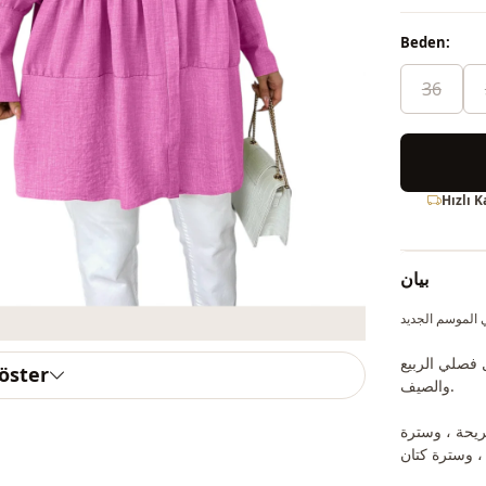
Beden:
36
Hızlı 
بيان
 فصلي الربيع
göster
والصيف.
ريحة ، وسترة