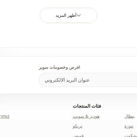
لصورة الظلية
أظهر المزيد
الطول
الأناقة
الأناقة
نوع النسيج
فرص وخصومات سوبر!
السماكة
القالب
تفاصيل الكم
فئات المنتجات
تفاصيل الكم
بنطال
هوديز & سويت
ımız
ريقة الإغلاق
تنورة
تريكو
الاستخدام
نشكوت
قميص