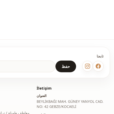
منسدل
ا
فوق الركبة
كاجوال
كلاسيكي
منسوج
تابعنا
رفيع
حفظ
قالب عريض
معيار
İletişim
كم طويل
العنوان
BEYLİKBAĞI MAH. GÜNEY YANYOL CAD.
أزرار
ط
NO: 42 GEBZE/KOCAELİ
يومي
معاطف طويلة / ترا