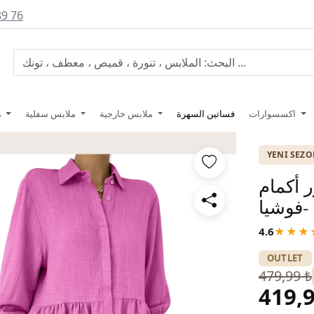
89 76
اكسسوارات
فساتين السهرة
ملابس خارجية
ملابس سفلية
ملابس علوية
YENI SEZ
ر أكمام
-فوشيا
4.6
★★★
OUTLET
479,99 ₺
419,9