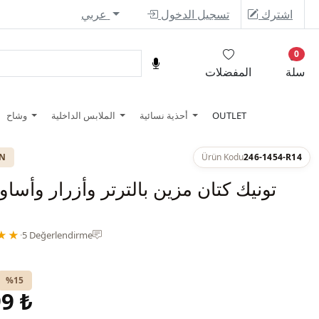
اشترك
تسجيل الدخول
عربي
0
سلة
المفضلات
OUTLET
أحذية نسائية
الملابس الداخلية
وشاح
ON
Ürün Kodu
246-1454-R14
تونيك كتان مزين بالترتر وأزرار وأساو
★★
·
5 Değerlendirme
%15
9 ₺