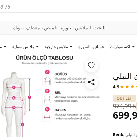
89 76
اكسسوارات
فساتين السهرة
ملابس خارجية
ملابس سفلية
ملابس علوية
 النيلي
4.9
★★★
OUTLET
974,99 ₺
699,9
 النيلي
Renk: