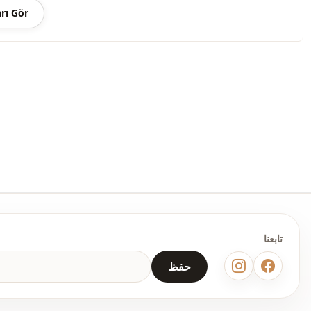
rı Gör
الغسيل: يغسل عند 30 درجة.
V- ياقة
موسمي
Ar
قماش
جيليه
منسدل
ا
ماكسي
تابعنا
كاجوال
حفظ
منسوج
عادي