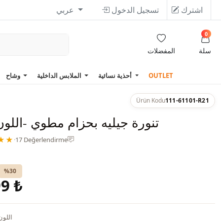
اشترك
تسجيل الدخول
عربي
0
سلة
المفضلات
OUTLET
أحذية نسائية
الملابس الداخلية
وشاح
Ürün Kodu
111-61101-R21
تنورة جيليه بحزام مطوي -اللون
★★
·
17 Değerlendirme
%30
9 ₺
اللون