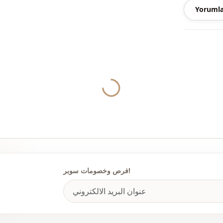
Yorumla
ياقة
الموسم
قماش
Yukleniyor...
قماش
الفئة
لصورة الظلية
الطول
فرص وخصومات سوبر!
الأناقة
نوع النسيج
القالب