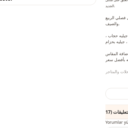
الجديد.
 فصلي الربيع
والصيف.
 جيليه حجاب ،
إضافة المقاس
 موقعنا وإرسال
ب والمجوهرات
راض الديكور.)
Yorumlar y