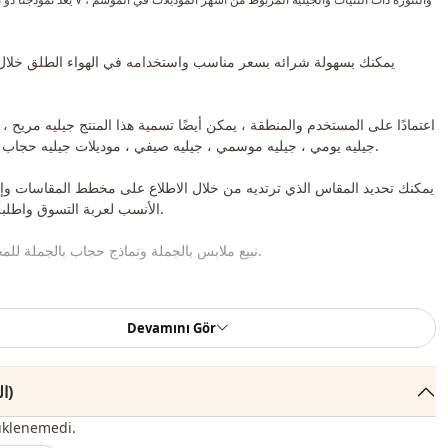
يمكنك بسهولة شرائه بسعر مناسب واستخدامه في الهواء الطلق خلال
اعتمادًا على المستخدم والمنطقة ، يمكن أيضًا تسمية هذا المنتج جيليه مريح ،
جيليه يومي ، جيليه موسمي ، جيليه صيفي ، موديلات جيليه حجاب ، جيليه بحزام.
يمكنك تحديد المقاس الذي ترتديه من خلال الاطلاع على مخطط المقاسات و
الأنسب لعربة التسوق واطلبه بأفضل سعر.
نبيع ملابس بالجملة ونماذج حجاب بالجملة للمحلات والمتاجر.
لشراء الملابس بالجملة والاطلاع على أسعار الجملة الخاصة ، يكفي أن تصبح عضوًا في
معلوماتك إلى خط الواتساب 0545695 05 91 للموافقة عليها.
Devamını Gör
ملاحظة: محتوى المنتج يتكون من جيليه. (تستخدم الأوشحة والأحذية والحقائ
لأغ
التعليقات (17)
ملاحظة: قد يكون هناك اختلاف في الدرجة اللونية في لون المنتج بسبب لقطات المفهوم.
üklenemedi.