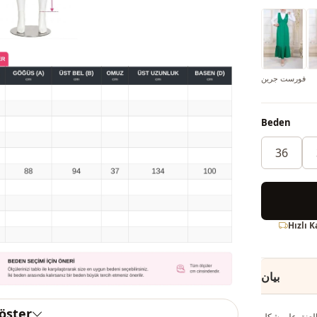
فورست جرين
Beden
36
Hızlı 
بيان
göster
لثنيات والجيليه المُربوط من أشهر الموديلات في الموسم