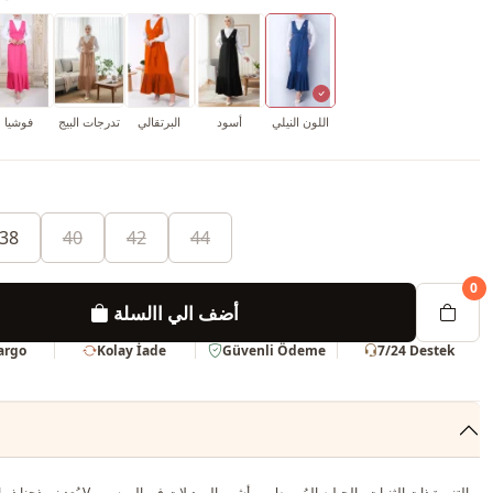
اللون النيلي
أسود
البرتقالي
تدرجات البيج
فوشيا
38
40
42
44
0
أضف الي االسلة
Kargo
Kolay İade
Güvenli Ödeme
7/24 Destek
يُعد نموذجنا ذو العنق على شكل V ، والتنورة ذات ا