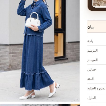
بيان
ياقة
الموسم
الموسم
قماش
الفئة
لصورة الظلية
الطول