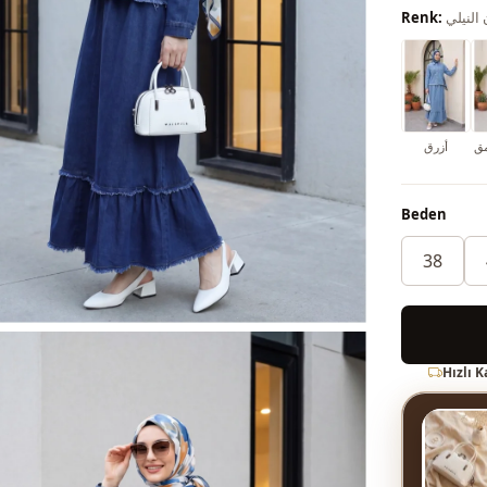
 النيلي
Renk:
مق
أزرق
Beden
38
Hızlı 