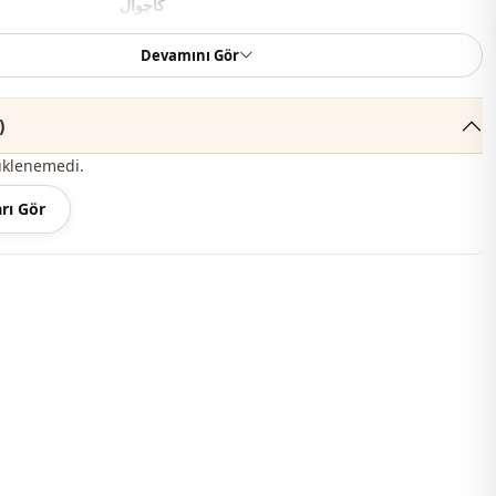
كاجوال
منسوج
Devamını Gör
متوسط
التعليقات 
ذو شراشيب
üklenemedi.
عادي
rı Gör
كم طويل
كم الأصفاد
أزرار
ط
خصر مطاطي
جيب مزدوج
بجيب
أزرار