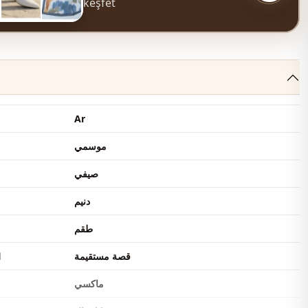
keşfet
Ar
موسمي
صيفي
دنيم
طقم
قصة مستقيمة
ا
ماكسي