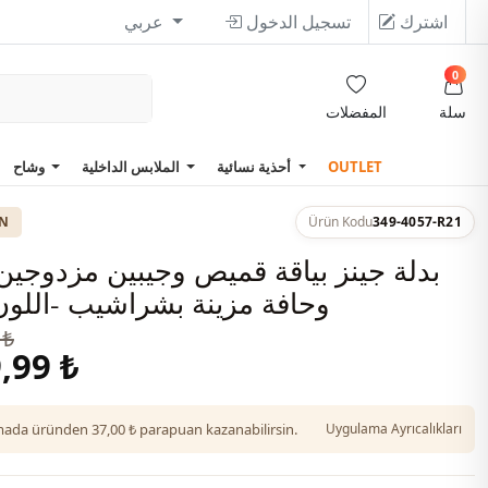
اشترك
تسجيل الدخول
عربي
0
سلة
المفضلات
OUTLET
أحذية نسائية
الملابس الداخلية
وشاح
ON
Ürün Kodu
349-4057-R21
بدلة جينز بياقة قميص وجيبين مزدوجين 
وحافة مزينة بشراشيب -اللون 
 ₺
,99 ₺
da üründen 37,00 ₺ parapuan kazanabilirsin.
Uygulama Ayrıcalıkları