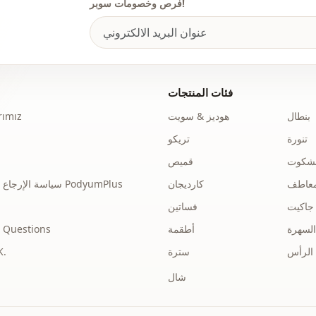
فرص وخصومات سوبر!
فئات المنتجات
بنطال
هوديز & سويت
ımız
تنورة
تريكو
نشكوت
قميص
عاطف
كارديجان
سياسة الإرجاع والاسترداد الخاصة بـ PodyumPlus
جاكيت
فساتين
السهرة
أطقمة
 Questions
الرأس
سترة
توضي
شال