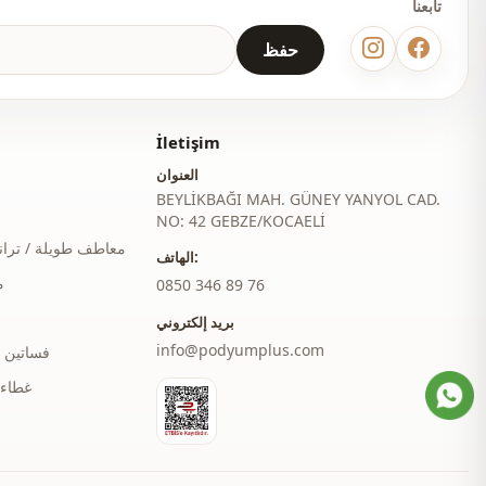
تابعنا
حفظ
İletişim
العنوان
BEYLİKBAĞI MAH. GÜNEY YANYOL CAD.
NO: 42 GEBZE/KOCAELİ
معاطف طويلة / ترا
الهاتف:
م
‎0850 346 89 76
بريد إلكتروني
info@podyumplus.com
فساتين 
غطاء 