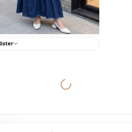
الاستخدام
göster
Yukleniyor...