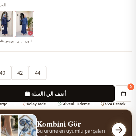
اللون
اللون النيلي
ورنيش غا
40
42
44
0
أضف الي االسلة
Kargo
Kolay İade
Güvenli Ödeme
7/24 Destek
Kombini Gör
Bu ürüne en uyumlu parçaları