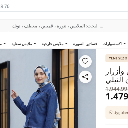
89 76
اكسسوارات
فساتين السهرة
ملابس خارجية
ملابس سفلية
ملابس علوية
YENI SEZ
وأزرار
النيلي
1.944,99
1.479
Uygulama