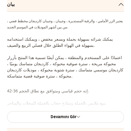
بيان
يعتبر الزر الأمامي ، والرقبة المستديرة ، وجيبان ، وجيبان كارديجان مخطط فضي ،
من بين أشهر الموديلات في الموسم الجديد.
يمكنك شرائه بسهولة بحملة وبسعر مخفض ، ويمكنك استخدامه
بسهولة في الهواء الطلق خلال فصلي الربيع والصيف.
اعتمادًا على المستخدم والمنطقة ، يمكن أيضًا تسمية هذا المنتج بأزرار
محبوكة مريحة ، سترة صوفية محبوكة ، كارديجان متماسك يوميًا ،
كارديجان موسمي متماسك ، سترة شتوية محبوكة ، موديلات كارديجان
محبوكة ، سترة صوفية فضية متماسكة.
إنه حجم قياسي ومتوافق مع نطاق الحجم 36-42.
نبيع ملابس بالجملة ونماذج حجاب بالجملة للمحلات والمتاجر.
Devamını Gör
لشراء الملابس بالجملة والاطلاع على أسعار الجملة الخاصة ، يكفي أن تصبح عضوًا
في موقعنا وإرسال معلوماتك إلى خط الواتساب 0545695 05 91 للموافقة عليها.