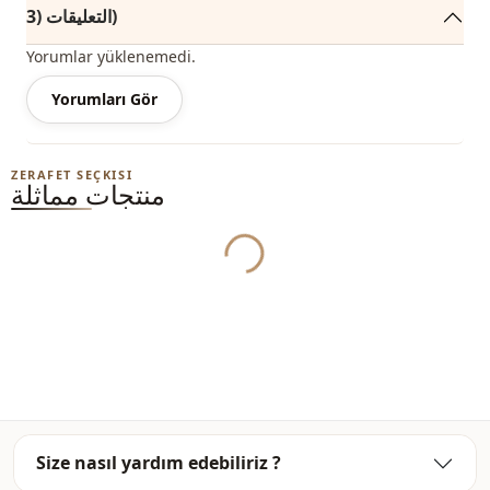
التعليقات (3)
ملاحظة: يتكون محتوى المنتج من سترة صوفية. (تُستخدم السترات
والسراويل والأحذية والشالات والحقائب والمجوهرات لأغراض
Yorumlar yüklenemedi.
الديكور.)
Yorumları Gör
ملاحظة: قد يكون هناك اختلاف في الدرجة اللونية في لون المنتج
بسبب لقطات المفهوم.
Yukleniyor...
ZERAFET SEÇKISI
الغسيل: يغسل عند 30 درجة.
منتجات مماثلة
ياقة مدوَّرة
ياقة
كارديجان
الفئة
Ar
قماش
شتوي
الموسم
جيب مزدوج
جيب
مخطط
نمط
Size nasıl yardım edebiliriz ?