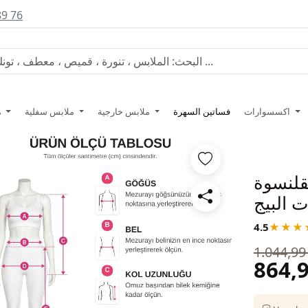
89 76
اكسسوارات
فساتين السهرة
ملابس خارجية
ملابس سفلية
ملابس علوية
لنسوة
ت البيج
4.5
★★★
1.044,99
864,9