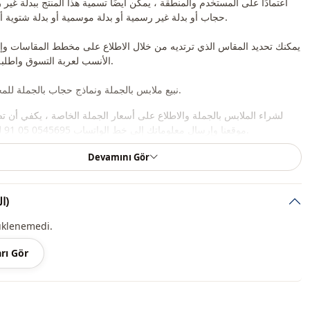
اعتمادًا على المستخدم والمنطقة ، يمكن أيضًا تسمية هذا المنتج ببدلة غير 
حجاب أو بدلة غير رسمية أو بدلة موسمية أو بدلة شتوية أو بدلة مقنعين.
يمكنك تحديد المقاس الذي ترتديه من خلال الاطلاع على مخطط المقاسات و
الأنسب لعربة التسوق واطلبه بأفضل سعر.
نبيع ملابس بالجملة ونماذج حجاب بالجملة للمحلات والمتاجر.
لشراء الملابس بالجملة والاطلاع على أسعار الجملة الخاصة ، يكفي أن ت
موقعنا وإرسال معلوماتك إلى خط الواتساب 0545695 05 91 للموافقة عليها.
Devamını Gör
ملاحظة: يتكون محتوى المنتج من سترة وسراويل. (تستخدم الأحذية والشا
والمجوهرات للزينة).
التعليقات (33)
ملاحظة: قد يكون هناك اختلاف في الدرجة اللونية في لون المنتج بسبب لقطات المفهوم.
üklenemedi.
الغسيل: يغسل عند 30 درجة.
rı Gör
موسمي
بوليستر