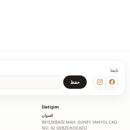
طقم
قصة مستقيمة
ا
طول الخصر
رياضي
منسوج
رفيع
تابعنا
متوَّج
حفظ
قالب عريض
عادي
İletişim
معيار
العنوان
كم طويل
BEYLİKBAĞI MAH. GÜNEY YANYOL CAD.
NO: 42 GEBZE/KOCAELİ