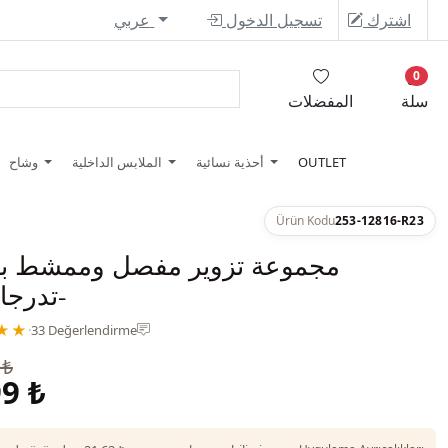
اشترك
تسجيل الدخول
عربي
0
سلة
المفضلات
OUTLET
أحذية نسائية
الملابس الداخلية
وشاح
Ürün Kodu
253-12816-R23
مجموعة تزوير مفصل وممشط بق
-تدرجا
★★
·
33 Değerlendirme
 ₺
9 ₺