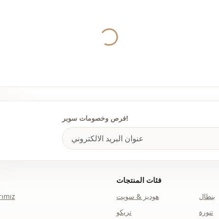
الفئة
لصورة الظلية
Yukleniyor...
الطول
الأناقة
نوع النسيج
السماكة
فرص وخصومات سوبر!
اكسسوارات
القالب
القالب
فئات المنتجات
تفاصيل الكم
بنطال
هوديز & سويت
ımız
تفاصيل الكم
تنورة
تريكو