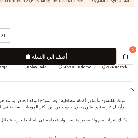
da üründen 21,62 ₺ parapuan kazanabilirsin.
Uygulama Ayrıcalıkları
LXL
0
أضف الي االسلة
Kargo
Kolay İade
Güvenli Ödeme
7/24 Destek
تونك بقلنسوة وأساور أكمام مطاطية ؛ يعد نموذج البدلة الخاص بنا مع 
وأرجل عريضة وبنطلون بدون جيوب من بين أكثر الموديلات شعبية في الموسم الجديد.
يمكنك شرائه بسهولة بسعر مناسب واستخدامه في البيئات الخارجية خلال