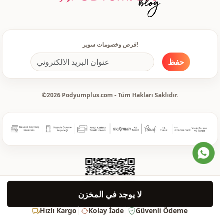
رفيع
السماكة
ذو طبقة منحنية
التفاصيل
فرص وخصومات سوبر!
ضيق
القالب
حفظ
معيار
تفاصيل الكم
أزرار
طريقة الإغلاق
©2026 Podyumplus.com - Tüm Hakları Saklıdır.
سحاب
تفاصيل
مكشكش
تفاصيل
يومي
الاستخدام
مكتب
الاستخدام
دعوة
الاستخدام
لا يوجد في المخزن
Hızlı Kargo
Kolay İade
Güvenli Ödeme