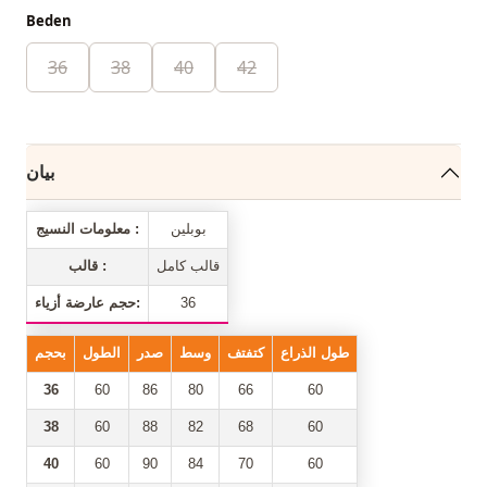
Beden
36
38
40
42
بيان
بوبلين
معلومات النسيج :
قالب كامل
قالب :
36
حجم عارضة أزياء:
طول الذراع
كتفتف
وسط
صدر
الطول
بحجم
36
60
86
80
66
60
38
60
88
82
68
60
40
60
90
84
70
60