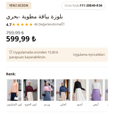
YENI SEZON
Ürün Kodu
111-20840-R36
بلوزة بياقة مطوية -بحري
4.7
★★★★★
·
46 Değerlendirme
759,99 ₺
599,99 ₺
Uygulamada üründen 15,00 ₺
Uygulama Ayrıcalıkları
parapuan kazanabilirsin.
Renk:
جواني
أبيض
أسود
كحلي
وردي
لون الخوخ
لون السلمون