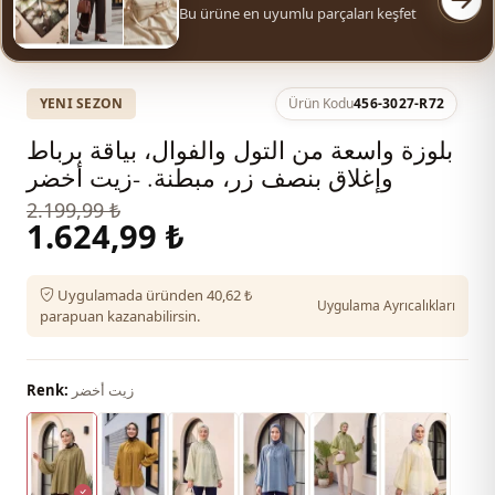
Bu ürüne en uyumlu parçaları keşfet
YENI SEZON
Ürün Kodu
456-3027-R72
بلوزة واسعة من التول والفوال، بياقة برباط
وإغلاق بنصف زر، مبطنة. -زيت أخضر
2.199,99 ₺
1.624,99 ₺
Uygulamada üründen 40,62 ₺
Uygulama Ayrıcalıkları
parapuan kazanabilirsin.
زيت أخضر
Renk: