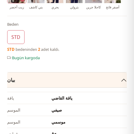
أصفر فاتح
كاجلا جرين
بترولي
بحري
بني كاشف
زيت أخضر
Beden
STD
STD
bedeninden
2
adet kaldı.
Bugün kargoda
بيان
ياقة القاضي
ياقة
صيفي
الموسم
موسمي
الموسم
Ar
قماش