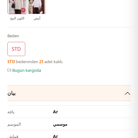
أبيض
اللون البيج
Beden
STD
STD
bedeninden
21
adet kaldı.
Bugün kargoda
بيان
Ar
ياقة
موسمي
الموسم
Ar
قماش