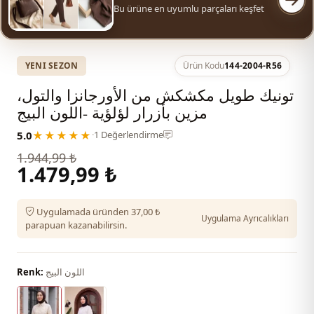
Bu ürüne en uyumlu parçaları keşfet
YENI SEZON
Ürün Kodu
144-2004-R56
تونيك طويل مكشكش من الأورجانزا والتول،
مزين بأزرار لؤلؤية -اللون البيج
5.0
★★★★★
·
1 Değerlendirme
1.944,99 ₺
1.479,99 ₺
Uygulamada üründen 37,00 ₺
Uygulama Ayrıcalıkları
parapuan kazanabilirsin.
اللون البيج
Renk: