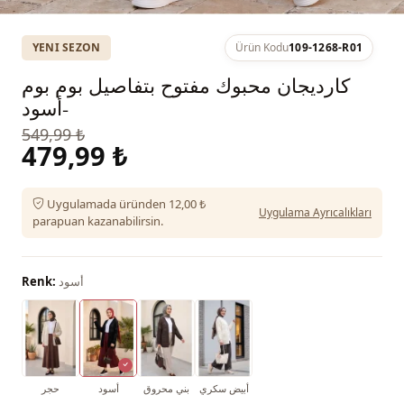
YENI SEZON
Ürün Kodu
109-1268-R01
كارديجان محبوك مفتوح بتفاصيل بوم بوم
-أسود
549,99 ₺
479,99 ₺
Uygulamada üründen 12,00 ₺
Uygulama Ayrıcalıkları
parapuan kazanabilirsin.
أسود
Renk:
أبيض سكري
بني محروق
أسود
حجر