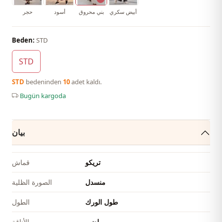
أبيض سكري
بني محروق
أسود
حجر
Beden:
STD
STD
STD
bedeninden
10
adet kaldı.
Bugün kargoda
بيان
تريكو
قماش
منسدل
الصورة الظلية
طول الورك
الطول
رياضي
الأناقة