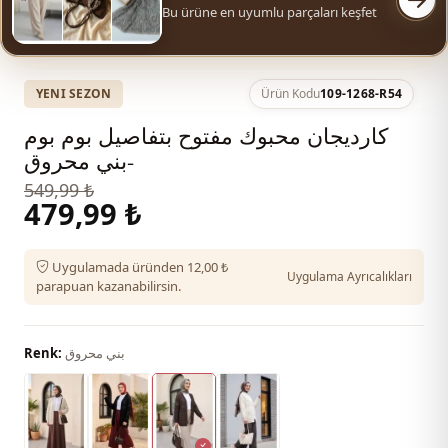
Bu ürüne en uyumlu parçaları keşfet
YENI SEZON
Ürün Kodu
109-1268-R54
كارديجان محبوك مفتوح بتفاصيل بوم بوم
-بني محروق
549,99 ₺
479,99 ₺
Uygulamada üründen 12,00 ₺
Uygulama Ayrıcalıkları
parapuan kazanabilirsin.
بني محروق
Renk: