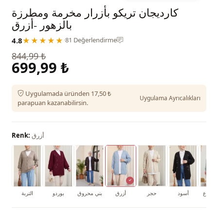
كارديجان تريكو بأزرار مخرمة ومطرزة
بالزهور -أزرق
4.8
★★★★★
·
81 Değerlendirme
844,99 ₺
699,99 ₺
Uygulamada üründen 17,50 ₺
Uygulama Ayrıcalıkları
parapuan kazanabilirsin.
أزرق
Renk:
النعناع
أسود
حجر
أزرق
بني محروق
بوردو
التربة