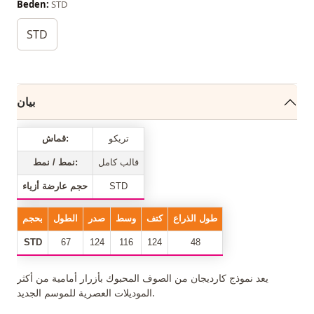
Beden:
STD
STD
بيان
تريكو
قماش:
قالب كامل
نمط / نمط:
STD
حجم عارضة أزياء
طول الذراع
كتف
وسط
صدر
الطول
بحجم
STD
67
124
116
124
48
يعد نموذج كارديجان من الصوف المحبوك بأزرار أمامية من أكثر
الموديلات العصرية للموسم الجديد.