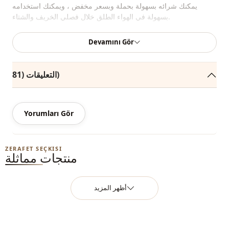
يمكنك شرائه بسهولة بحملة وبسعر مخفض ، ويمكنك استخدامه
بسهولة في الهواء الطلق خلال فصلي الخريف والشتاء.
اعتمادًا على المستخدم والمنطقة ، يمكن أيضًا تسمية هذا المنتج بسترة
Devamını Gör
صوفية مريحة ، سترة صوفية يومية ، كارديجان شتوي ، كارديجان
متماسك.
التعليقات (81)
إنه حجم قياسي ومتوافق مع نطاق الحجم 36-42.
نبيع ملابس بالجملة ونماذج حجاب بالجملة للمحلات والمتاجر.
Yorumları Gör
لشراء الملابس بالجملة والاطلاع على أسعار الجملة الخاصة ، يكفي أن
تصبح عضوًا في موقعنا وإرسال معلوماتك إلى خط الواتساب
0545695 05 91 للموافقة عليها.
ZERAFET SEÇKISI
منتجات مماثلة
ملاحظة: قد يكون هناك اختلاف في الدرجة اللونية في لون المنتج
بسبب لقطات المفهوم.
أظهر المزيد
الغسيل: يغسل عند 30 درجة.
شتوي
الموسم