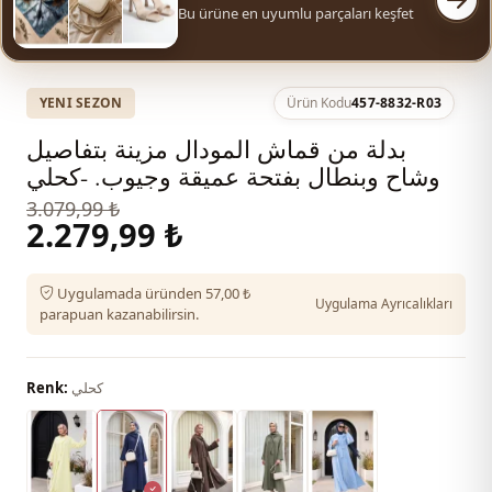
Bu ürüne en uyumlu parçaları keşfet
YENI SEZON
Ürün Kodu
457-8832-R03
بدلة من قماش المودال مزينة بتفاصيل
وشاح وبنطال بفتحة عميقة وجيوب. -كحلي
3.079,99 ₺
2.279,99 ₺
Uygulamada üründen 57,00 ₺
Uygulama Ayrıcalıkları
parapuan kazanabilirsin.
كحلي
Renk: