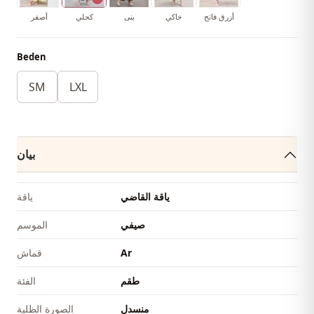
أزرق فاتح
خاكي
بنى
كحلي
أصفر
Beden
SM
LXL
بيان
ياقة القاضي
ياقة
صيفي
الموسم
Ar
قماش
طقم
الفئة
منسدل
الصورة الظلية