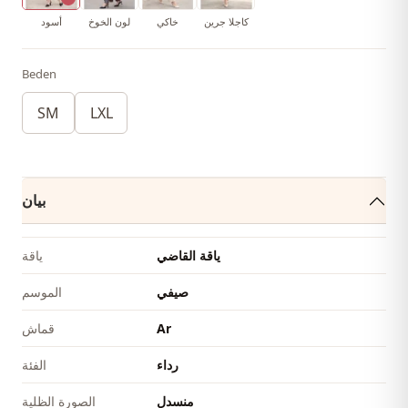
كاجلا جرين
خاكي
لون الخوخ
أسود
Beden
SM
LXL
بيان
ياقة القاضي
ياقة
صيفي
الموسم
Ar
قماش
رداء
الفئة
منسدل
الصورة الظلية