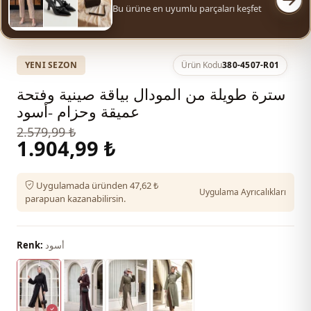
Bu ürüne en uyumlu parçaları keşfet
YENI SEZON
Ürün Kodu
380-4507-R01
سترة طويلة من المودال بياقة صينية وفتحة
عميقة وحزام -أسود
2.579,99 ₺
1.904,99 ₺
Uygulamada üründen 47,62 ₺
Uygulama Ayrıcalıkları
parapuan kazanabilirsin.
أسود
Renk: