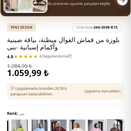
Bu ürüne en uyumlu parçaları keşfet
YENI SEZON
Ürün Kodu
346-3099-R15
بلوزة من قماش الفوال مبطنة، بياقة صينية
وأكمام إسبانية -بنى
4.8
★★★★★
·
4 Değerlendirme
1.284,99 ₺
1.059,99 ₺
Uygulamada üründen 26,50 ₺
Uygulama Ayrıcalıkları
parapuan kazanabilirsin.
بنى
Renk: