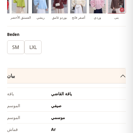
بنى
وردي
أصفر فاتح
بوردو غامق
ريشي
الفستق الأخضر
أحم
Beden
SM
LXL
بيان
ياقة القاضي
ياقة
صيفي
الموسم
موسمي
الموسم
Ar
قماش