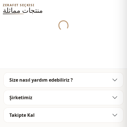
Yukleniyor...
ZERAFET SEÇKISI
منتجات مماثلة
Size nasıl yardım edebiliriz ?
Şirketimiz
Takipte Kal