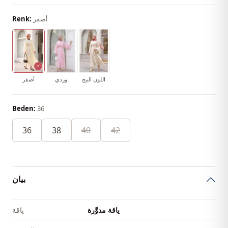
أصفر
Renk:
اللون البيج
وردي
أصفر
Beden:
36
36
38
40
42
بيان
ياقة مدوَّرة
ياقة