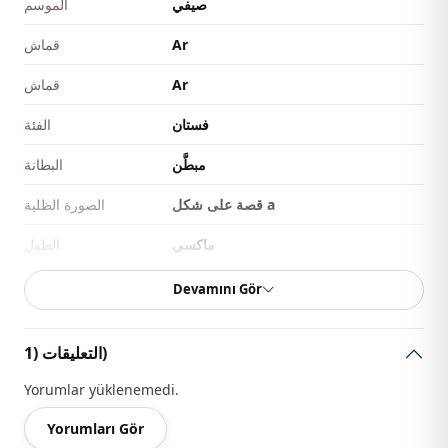
صيفي
الموسم
Ar
قماش
Ar
قماش
فستان
الفئة
مبطَّن
البطانة
قصة على شكل a
الصورة الظلية
ماكسي
الطول
كلاسيكي
الأناقة
Devamını Gör
منسوج
نوع النسيج
التعليقات (1)
رفيع
السماكة
Yorumlar yüklenemedi.
مع بروش
اكسسوارات
Yorumları Gör
عادي
القالب