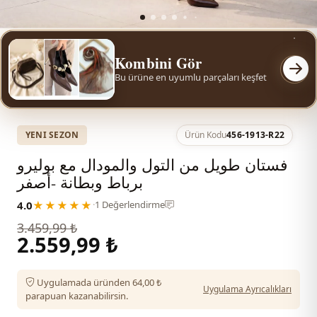
Kombini Gör
Bu ürüne en uyumlu parçaları keşfet
YENI SEZON
Ürün Kodu
456-1913-R22
فستان طويل من التول والمودال مع بوليرو
برباط وبطانة -أصفر
4.0
★★★★★
·
1 Değerlendirme
3.459,99 ₺
2.559,99 ₺
Uygulamada üründen 64,00 ₺
Uygulama Ayrıcalıkları
parapuan kazanabilirsin.