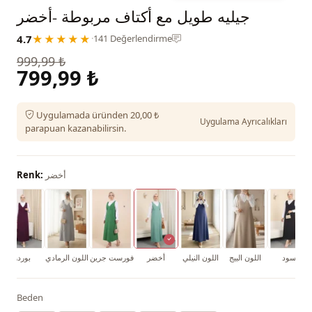
جيليه طويل مع أكتاف مربوطة -أخضر
4.7
★★★★★
·
141 Değerlendirme
999,99 ₺
799,99 ₺
Uygulamada üründen 20,00 ₺
Uygulama Ayrıcalıkları
parapuan kazanabilirsin.
أخضر
Renk:
أسود
اللون البيج
اللون النيلي
أخضر
فورست جرين
اللون الرمادي
بوردو
Beden