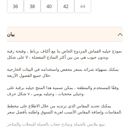
36
38
40
42
44
بيان
نموذج جيليه القماش المزدوج الخاص بنا مع أكتاف برباط ، وفتحة رقبة
على شكل V ، وبدون جيوب هي من بين أكثر النماذج المفضلة.
يمكنك بسهولة شرائه بسعر مخفض واستخدامه في البيئات الخارجية
خلال جميع الفصول الأربعة.
وفقًا للمستخدم والمنطقة ، يمكن تسمية هذا المنتج جيليه برقبة على
شكل حرف v ، وجيلي محجبات ، وجيليه يومي.
يمكنك تحديد المقاس الذي ترتديه من خلال الاطلاع على مخطط
المقاسات وإضافة المقاس الأنسب لعربة التسوق واطلبه بأفضل سعر.
نبيع ملابس بالجملة ونماذج حجاب بالجملة للمحلات والمتاجر.