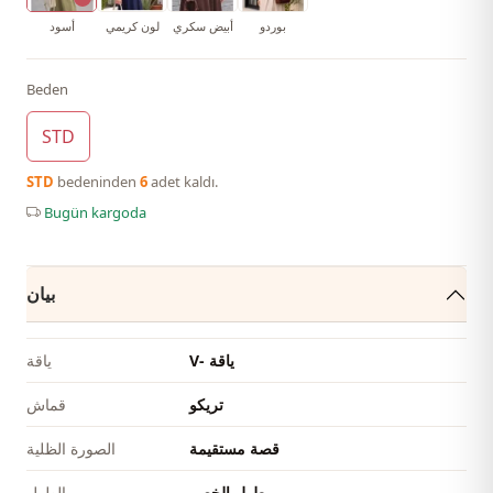
بوردو
أبيض سكري
لون كريمي
أسود
Beden
STD
STD
bedeninden
6
adet kaldı.
Bugün kargoda
بيان
V- ياقة
ياقة
تريكو
قماش
قصة مستقيمة
الصورة الظلية
طول الخصر
الطول