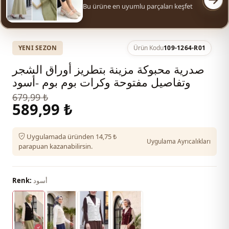
Bu ürüne en uyumlu parçaları keşfet
YENI SEZON
Ürün Kodu
109-1264-R01
صدرية محبوكة مزينة بتطريز أوراق الشجر
وتفاصيل مفتوحة وكرات بوم بوم -أسود
679,99 ₺
589,99 ₺
Uygulamada üründen 14,75 ₺
Uygulama Ayrıcalıkları
parapuan kazanabilirsin.
أسود
Renk: