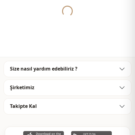
Yukleniyor...
سفر
الاستخدام
Size nasıl yardım edebiliriz ?
Şirketimiz
Takipte Kal