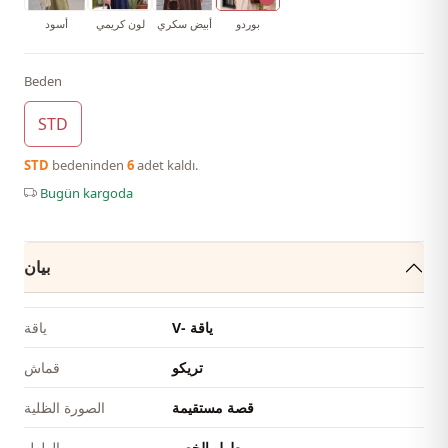
بوردو
أبيض سكري
لون كريمي
أسود
Beden
STD
STD
bedeninden
6
adet kaldı.
Bugün kargoda
بيان
V- ياقة
ياقة
تريكو
قماش
قصة مستقيمة
الصورة الظلية
طول الخصر
الطول