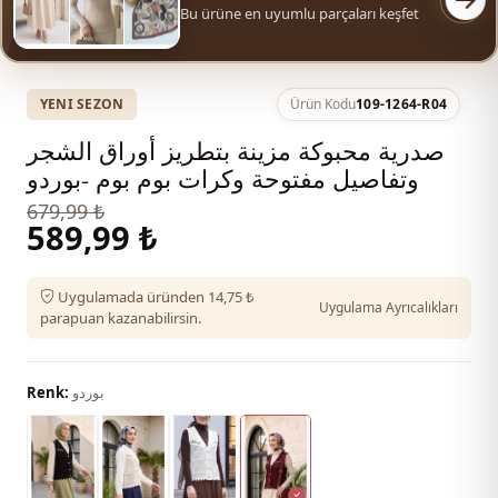
Bu ürüne en uyumlu parçaları keşfet
YENI SEZON
Ürün Kodu
109-1264-R04
صدرية محبوكة مزينة بتطريز أوراق الشجر
وتفاصيل مفتوحة وكرات بوم بوم -بوردو
679,99 ₺
589,99 ₺
Uygulamada üründen 14,75 ₺
Uygulama Ayrıcalıkları
parapuan kazanabilirsin.
بوردو
Renk: