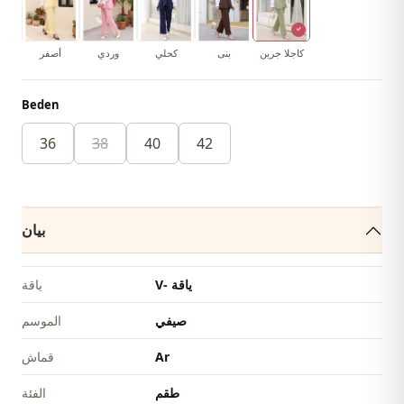
كاجلا جرين
بنى
كحلي
وردي
أصفر
Beden
36
38
40
42
بيان
V- ياقة
ياقة
صيفي
الموسم
Ar
قماش
طقم
الفئة