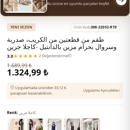
Bu ürüne en uyumlu parçaları keşfet
YENI SEZON
Ürün Kodu
398-22052-R70
طقم من قطعتين من الكريب، صدرية
وسروال بحزام مزين بالدانتيل -كاجلا جرين
3.0
★★★★★
·
2 Değerlendirme
1.689,99 ₺
1.324,99 ₺
Uygulamada üründen 33,12 ₺
Uygulama Ayrıcalıkları
parapuan kazanabilirsin.
كاجلا جرين
Renk: