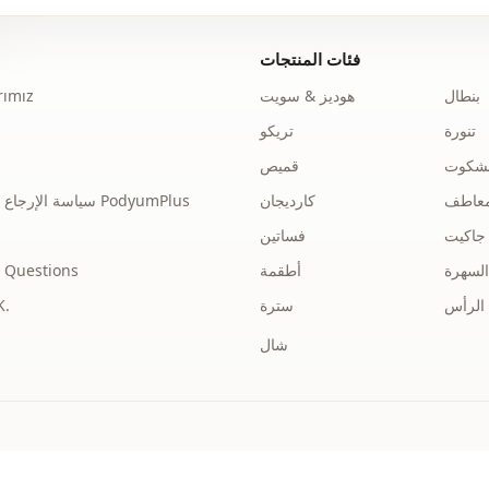
قماش
فئات المنتجات
قماش
بنطال
هوديز & سويت
ımız
الفئة
تنورة
تريكو
لصورة الظلية
نشكوت
قميص
عاطف
كارديجان
سياسة الإرجاع والاسترداد الخاصة بـ PodyumPlus
الطول
جاكيت
فساتين
الأناقة
السهرة
أطقمة
 Questions
نوع النسيج
الرأس
سترة
توضي
السماكة
شال
القالب
تفاصيل الكم
الخصر