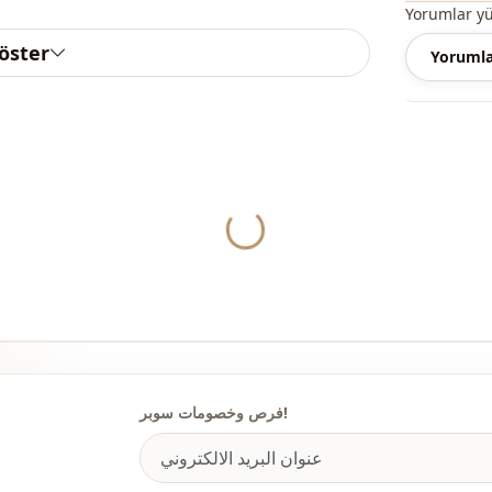
Yorumlar y
، واللباس غير
göster
Yorumla
إضافة المقاس
Yukleniyor...
صبح عضوًا في
ياقة
فرص وخصومات سوبر!
الموسم
قماش