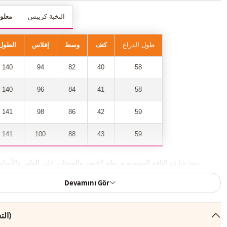
النخبة كريبس
معلو
طول الذراع
كتف
وسط
إفلاس
الطول
140
94
82
40
58
140
96
84
41
58
141
98
86
42
59
141
100
88
43
59
نموذجنا ذو الياقة المهيمنة وربطة الخصر والسحاب على الظهر والأساور
الواسعة هو أحد أكثر القطع المرغوبة في الموسم الجديد.
Devamını Gör
عرض صفعة الذراع 20 سم.
التعليقات (131)
يمكنك بسهولة شرائه بحملة وسعر مخفض واستخدامه بسهولة في أيامك الخ
طوال المواسم الأربعة.