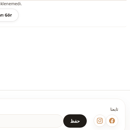
üklenemedi.
وفقًا للمستخدم والمنطقة ، يمكن أيضًا تسمية هذا المنتج بفستان الحجاب 
rı Gör
الرسمي ، وفستان الزفاف ، وفستان الخطوبة ، وفستان التخرج.
يمكنك تحديد المقاس الذي ترتديه من خلال الاطلاع على مخطط المقاسات و
الأنسب لعربة التسوق واطلبه بأفضل سعر.
نبيع ملابس بالجملة ونماذج حجاب بالجملة للمحلات والمتاجر.
لشراء ملابس بالجملة ومعرفة أسعار الجملة الخاصة لدينا ، يكفي أن ت
موقعنا وإرسال معلوماتك إلى خط WhatsApp الخاص بنا على 0545695 05 91 للموافقة.
ملاحظة: قد يكون هناك اختلاف في الدرجة اللونية في لون المنتج بسبب لقطات المفهوم.
الغسيل: يغسل عند 30 درجة.
ياقة القاضي
تابعنا
موسمي
حفظ
Ar