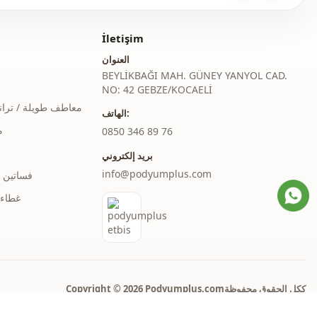
Ar
İletişim
بوليستر
العنوان
BEYLİKBAĞI MAH. GÜNEY YANYOL CAD.
فستان
NO: 42 GEBZE/KOCAELİ
قصة مستقيمة
ا
معاطف طويلة / ترا
الهاتف:
م
‎0850 346 89 76
ماكسي
بريد إلكتروني
كلاسيكي
info@podyumplus.com
فساتين 
منسوج
غطاء 
متوسط
ضيق الجسم
كم اسباني
Copyright © 2026 Podyumplus.comككل الحقوق محفوظة
ذو حزام