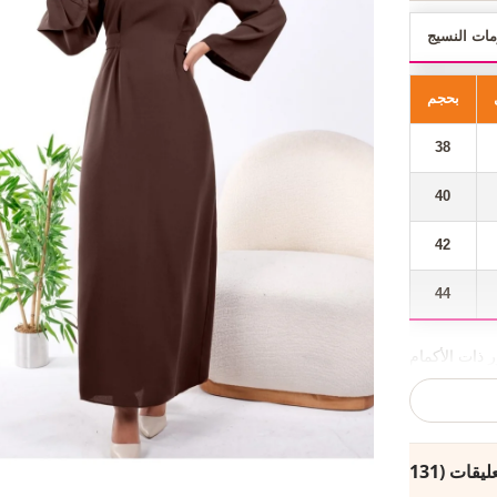
مات النسيج
بحجم
38
40
42
44
 ذات الأكمام
اصة والدعوة