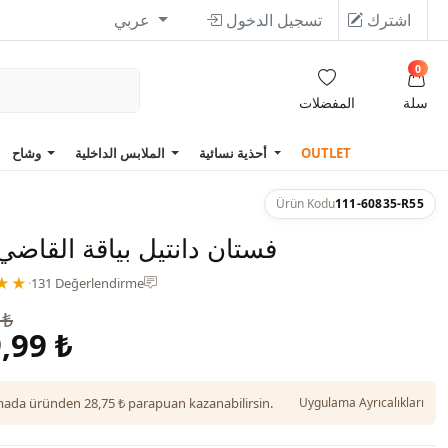
اشترك
تسجيل الدخول
عربي
0
سلة
المفضلات
OUTLET
أحذية نسائية
الملابس الداخلية
وشاح
Ürün Kodu
111-60835-R55
فستان دانتيل بياقة القاضي 
★★
·
131 Değerlendirme
 ₺
,99 ₺
da üründen 28,75 ₺ parapuan kazanabilirsin.
Uygulama Ayrıcalıkları