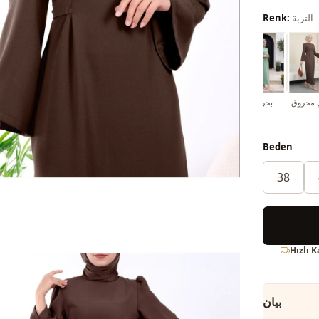
التربة
Renk:
 محروق
بحري
البرلمان
زيت أخضر
ورنيش غامق
خاكي
Beden
38
Hızlı 
بيان