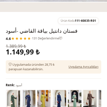
Ürün Kodu
111-60835-R01
فستان دانتيل بياقة القاضي -أسود
4.6
★★★★★
·
131 Değerlendirme
1.389,99 ₺
1.149,99 ₺
Uygulamada üründen 28,75 ₺
Uygulama Ayrıcalıkları
parapuan kazanabilirsin.
أسود
Renk: