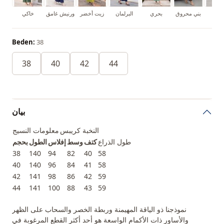
حلي
بني محروق
بحري
البرلمان
زيت أخضر
ورنيش غامق
خاكي
Beden:
38
38
40
42
44
بيان
النخبة كريبس
معلومات النسيج
طول الذراع
كتف
وسط
إفلاس
الطول
بحجم
38
140
94
82
40
58
40
140
96
84
41
58
42
141
98
86
42
59
44
141
100
88
43
59
نموذجنا ذو الياقة المهيمنة وربطة الخصر والسحاب على الظهر
والأساور ذات الأكمام الواسعة هو أحد أكثر القطع المرغوبة في