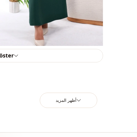
قماش
قماش
قماش
الفئة
لصورة الظلية
göster
الطول
الأناقة
نوع النسيج
السماكة
أظهر المزيد
القالب
تفاصيل الكم
الخصر