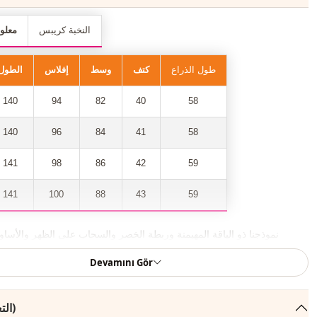
النخبة كريبس
معلو
طول الذراع
كتف
وسط
إفلاس
الطول
140
94
82
40
58
140
96
84
41
58
141
98
86
42
59
141
100
88
43
59
نموذجنا ذو الياقة المهيمنة وربطة الخصر والسحاب على الظهر والأساور
الواسعة هو أحد أكثر القطع المرغوبة في الموسم الجديد.
Devamını Gör
عرض صفعة الذراع 20 سم.
التعليقات (131)
يمكنك بسهولة شرائه بحملة وسعر مخفض واستخدامه بسهولة في أيامك الخ