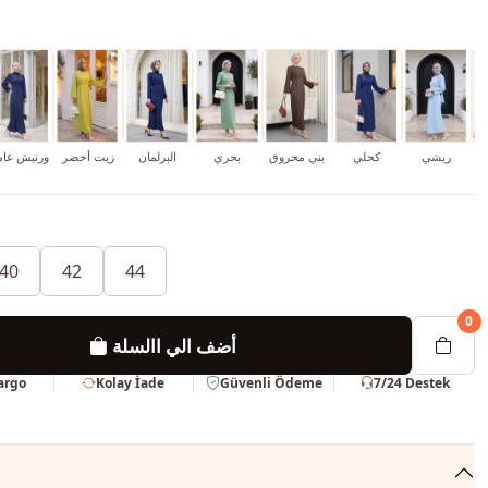
ريشي
كحلي
بني محروق
بحري
البرلمان
زيت أخضر
ورنيش غا
40
42
44
0
أضف الي االسلة
Kargo
Kolay İade
Güvenli Ödeme
7/24 Destek