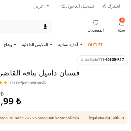
اشترك
تسجيل الدخول
عربي
0
سلة
المفضلات
OUTLET
أحذية نسائية
الملابس الداخلية
وشاح
Ürün Kodu
111-60835-R17
فستان دانتيل بياقة القاضي
★★
·
131 Değerlendirme
 ₺
,99 ₺
da üründen 28,75 ₺ parapuan kazanabilirsin.
Uygulama Ayrıcalıkları