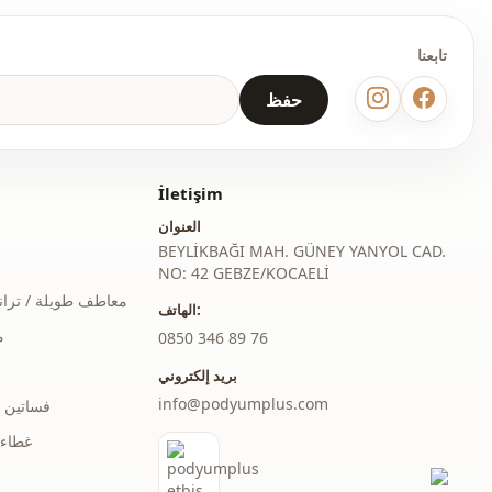
ذو حزام
تابعنا
يومي
حفظ
دعوة
İletişim
العنوان
BEYLİKBAĞI MAH. GÜNEY YANYOL CAD.
NO: 42 GEBZE/KOCAELİ
معاطف طويلة / ترا
الهاتف:
م
‎0850 346 89 76
بريد إلكتروني
info@podyumplus.com
فساتين 
غطاء 