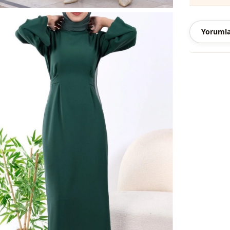
، واللباس غير
Yorumla
إضافة المقاس
صبح عضوًا في
ياقة
الموسم