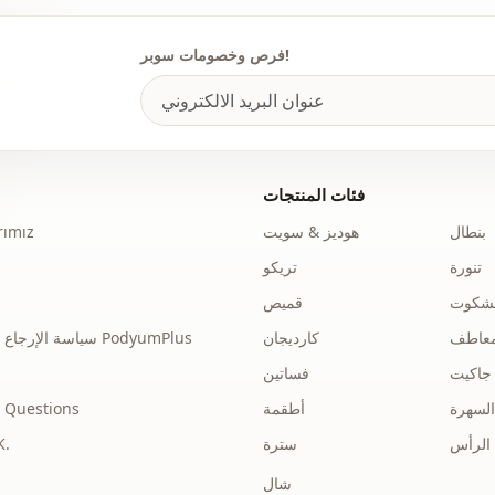
تفاصيل
فرص وخصومات سوبر!
الاستخدام
الاستخدام
فئات المنتجات
بنطال
هوديز & سويت
ımız
تنورة
تريكو
نشكوت
قميص
عاطف
كارديجان
سياسة الإرجاع والاسترداد الخاصة بـ PodyumPlus
جاكيت
فساتين
السهرة
أطقمة
 Questions
الرأس
سترة
توضي
شال