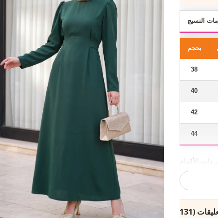
مات النسيج
بحجم
38
40
42
44
 ذات الأكمام
اصة والدعوة