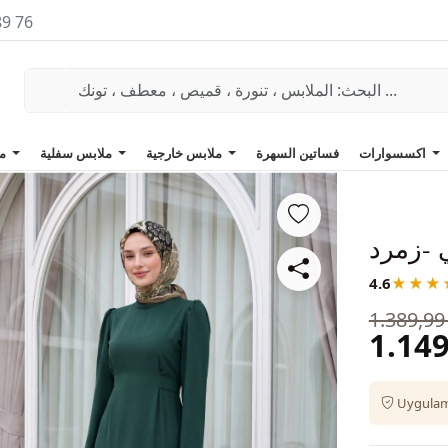
89 76
اكسسوارات
فساتين السهرة
ملابس خارجية
ملابس سفلية
ملابس علوية
 -زمرد
4.6
★★★
1.389,99
1.149
Uygulama