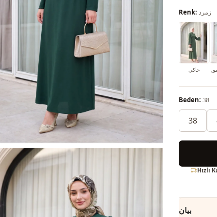
زمرد
Renk:
مق
خاكي
Beden:
38
38
Hızlı 
بيان