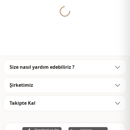
لشراء ملابس بالجملة ومعرفة أسعار الجملة الخاصة لدينا ، يكفي أن
Yukleniyor...
تصبح عضوًا في موقعنا وإرسال معلوماتك إلى خط WhatsApp الخاص
بنا على 0545695 05 91 للموافقة.
ملاحظة: قد يكون هناك اختلاف في الدرجة اللونية في لون المنتج
بسبب لقطات المفهوم.
الغسيل: يغسل عند 30 درجة.
ياقة القاضي
ياقة
Size nasıl yardım edebiliriz ?
موسمي
الموسم
Şirketimiz
Ar
قماش
Ar
قماش
Takipte Kal
بوليستر
قماش
فستان
الفئة