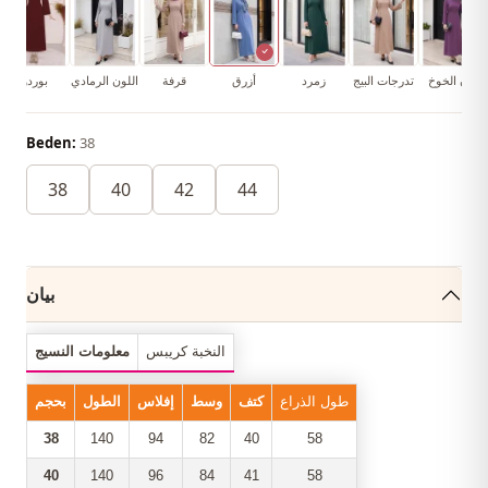
لون الخوخ
تدرجات البيج
زمرد
أزرق
قرفة
اللون الرمادي
بوردو
Beden:
38
38
40
42
44
بيان
النخبة كريبس
معلومات النسيج
طول الذراع
كتف
وسط
إفلاس
الطول
بحجم
38
140
94
82
40
58
40
140
96
84
41
58