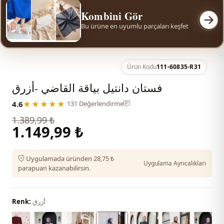
Kombini Gör
Bu ürüne en uyumlu parçaları keşfet
Ürün Kodu
111-60835-R31
فستان دانتيل بياقة القاضي -أزرق
4.6
★★★★★
·
131 Değerlendirme
1.389,99 ₺
1.149,99 ₺
Uygulamada üründen 28,75 ₺
Uygulama Ayrıcalıkları
parapuan kazanabilirsin.
أزرق
Renk: