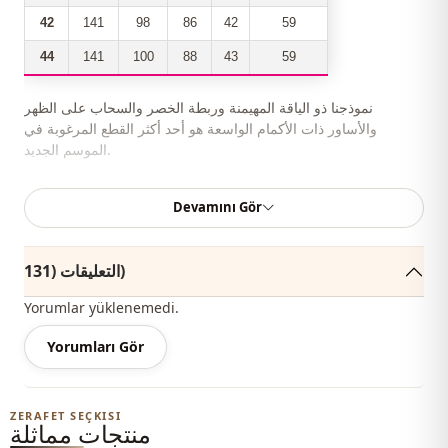
42
141
98
86
42
59
44
141
100
88
43
59
نموذجنا ذو الياقة المهيمنة وربطة الخصر والسحاب على الظهر
والأساور ذات الأكمام الواسعة هو أحد أكثر القطع المرغوبة في
الموسم الجديد.
عرض صفعة الذراع 20 سم.
Devamını Gör
يمكنك بسهولة شرائه بحملة وسعر مخفض واستخدامه بسهولة في
أيامك الخاصة والدعوة طوال المواسم الأربعة.
التعليقات (131)
وفقًا للمستخدم والمنطقة ، يمكن أيضًا تسمية هذا المنتج بفستان
Yorumlar yüklenemedi.
الحجاب ، واللباس غير الرسمي ، وفستان الزفاف ، وفستان الخطوبة ،
وفستان التخرج.
Yorumları Gör
يمكنك تحديد المقاس الذي ترتديه من خلال الاطلاع على مخطط
المقاسات وإضافة المقاس الأنسب لعربة التسوق واطلبه بأفضل سعر.
ZERAFET SEÇKISI
منتجات مماثلة
نبيع ملابس بالجملة ونماذج حجاب بالجملة للمحلات والمتاجر.