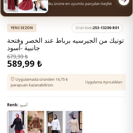
Bu ürüne en uyumlu parçaları keşfet
YENI SEZON
Ürün Kodu
253-13200-R01
تونيك من الجيرسيه برباط عند الخصر وفتحة
جانبية -أسود
679,99 ₺
589,99 ₺
Uygulamada üründen 14,75 ₺
Uygulama Ayrıcalıkları
parapuan kazanabilirsin.
أسود
Renk: