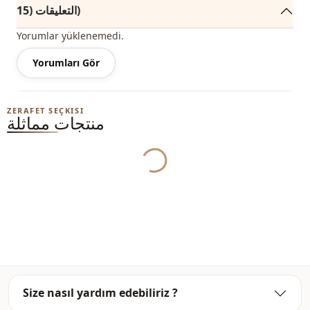
التعليقات (15)
ملاحظة: يتكون محتوى المنتج من سترة صوفية. (تُستخدم السترات
والسراويل والأحذية والشالات والحقائب والمجوهرات لأغراض
Yorumlar yüklenemedi.
الديكور.)
Yorumları Gör
ملاحظة: قد يكون هناك اختلاف في الدرجة اللونية في لون المنتج
بسبب لقطات المفهوم.
ZERAFET SEÇKISI
الغسيل: يغسل عند 30 درجة.
منتجات مماثلة
Yukleniyor...
كارديجان
الفئة
Ar
قماش
موسمي
الموسم
أزرار
طريقة الإغلاق
قالب عريض
القالب
Size nasıl yardım edebiliriz ?