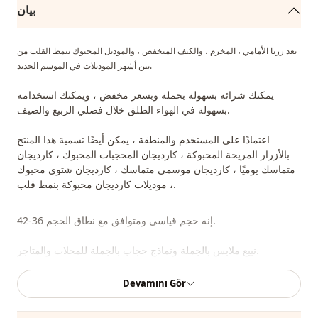
بيان
يعد زرنا الأمامي ، المخرم ، والكتف المنخفض ، والموديل المحبوك بنمط القلب من
بين أشهر الموديلات في الموسم الجديد.
يمكنك شرائه بسهولة بحملة وبسعر مخفض ، ويمكنك استخدامه
بسهولة في الهواء الطلق خلال فصلي الربيع والصيف.
اعتمادًا على المستخدم والمنطقة ، يمكن أيضًا تسمية هذا المنتج
بالأزرار المريحة المحبوكة ، كارديجان المحجبات المحبوك ، كارديجان
متماسك يوميًا ، كارديجان موسمي متماسك ، كارديجان شتوي محبوك
، موديلات كارديجان محبوكة بنمط قلب.
إنه حجم قياسي ومتوافق مع نطاق الحجم 36-42.
نبيع ملابس بالجملة ونماذج حجاب بالجملة للمحلات والمتاجر.
Devamını Gör
لشراء الملابس بالجملة والاطلاع على أسعار الجملة الخاصة ، يكفي أن تصبح عضوًا
في موقعنا وإرسال معلوماتك إلى خط الواتساب 0545695 05 91 للموافقة عليها.