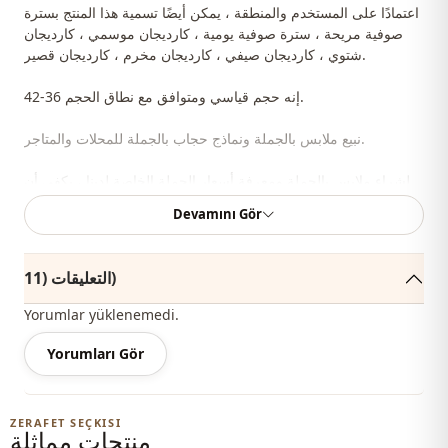
اعتمادًا على المستخدم والمنطقة ، يمكن أيضًا تسمية هذا المنتج بسترة
صوفية مريحة ، سترة صوفية يومية ، كارديجان موسمي ، كارديجان
شتوي ، كارديجان صيفي ، كارديجان مخرم ، كارديجان قصير.
إنه حجم قياسي ومتوافق مع نطاق الحجم 36-42.
نبيع ملابس بالجملة ونماذج حجاب بالجملة للمحلات والمتاجر.
لشراء ملابس بالجملة ومعرفة أسعار الجملة الخاصة لدينا ، يكفي أن
تصبح عضوًا في موقعنا وإرسال معلوماتك إلى خط WhatsApp الخاص
Devamını Gör
بنا على 0545695 05 91 للموافقة.
ملاحظة: يتكون محتوى المنتج من سترة صوفية. (تستخدم الأحذية
التعليقات (11)
والحقائب والمجوهرات لأغراض الديكور.)
Yorumlar yüklenemedi.
ملاحظة: قد يكون هناك اختلاف في الدرجة اللونية في لون المنتج
بسبب لقطات المفهوم.
Yorumları Gör
الغسيل: يغسل عند 30 درجة.
ZERAFET SEÇKISI
منتجات مماثلة
قالب عريض
القالب