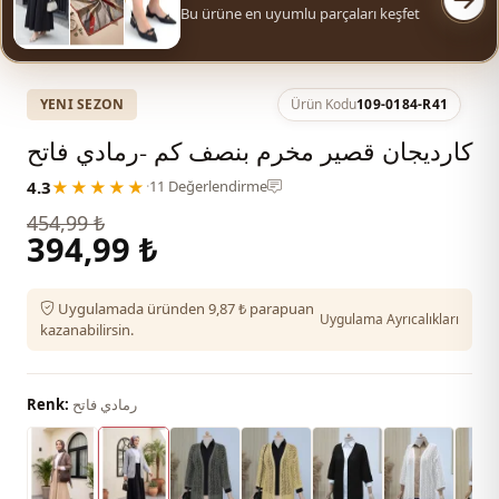
Bu ürüne en uyumlu parçaları keşfet
YENI SEZON
Ürün Kodu
109-0184-R41
كارديجان قصير مخرم بنصف كم -رمادي فاتح
4.3
★★★★★
·
11 Değerlendirme
454,99 ₺
394,99 ₺
Uygulamada üründen 9,87 ₺ parapuan
Uygulama Ayrıcalıkları
kazanabilirsin.
رمادي فاتح
Renk: