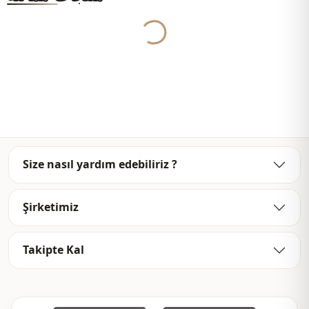
موسمي
الموسم
Yukleniyor...
Ar
قماش
كارديجان
الفئة
Size nasıl yardım edebiliriz ?
Şirketimiz
Takipte Kal