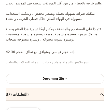
والمزخرفة بالخط ، من بين أكثر الموديلات شعبية في الموسم الجديد.
يمكنك شرائه بسهولة بحملة وبسعر مخفض ، ويمكنك استخدامه
بسهولة في الهواء الطلق خلال فصلي الخريف والشتاء.
اعتمادًا على المستخدم والمنطقة ، يمكن أيضًا تسمية هذا المنتج بغطاء
محبوك مريح ، وسترة منسوجة يومية ، وسترة منسوجة موسمية ،
وسترة شتوية محبوكة ، وسترة منسوجة بسحاب.
إنه حجم قياسي ومتوافق مع نطاق الحجم 36-42.
نبيع ملابس بالجملة ونماذج حجاب بالجملة للمحلات والمتاجر.
لشراء الملابس بالجملة والاطلاع على أسعار الجملة الخاصة ، يكفي أن
Devamını Gör
تصبح عضوًا في موقعنا وإرسال معلوماتك إلى خط الواتساب
0545695 05 91 للموافقة عليها.
التعليقات (37)
ملاحظة: يتكون محتوى المنتج من سترة. (تُستخدم القمصان والسراويل
والأحذية والحقائب والمجوهرات لأغراض الديكور.)