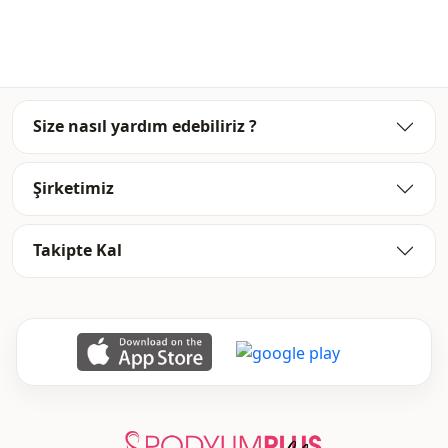
شتوي
الموسم
قالب عريض
القالب
Size nasıl yardım edebiliriz ?
Şirketimiz
Takipte Kal