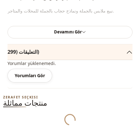
نبيع ملابس بالجملة ونماذج حجاب بالجملة للمحلات والمتاجر.
لشراء الملابس بالجملة والاطلاع على أسعار الجملة الخاصة ، يكفي أن
Devamını Gör
تصبح عضوًا في موقعنا وإرسال معلوماتك إلى خط الواتساب
0545695 05 91 للموافقة عليها.
التعليقات (299)
ملاحظة: يتكون محتوى المنتج من سترة. (تستخدم القمصان والسراويل
والأحذية والحقائب والمجوهرات لأغراض التزيين).
Yorumlar yüklenemedi.
ملاحظة: قد يكون هناك اختلاف في الدرجة اللونية في لون المنتج
Yorumları Gör
بسبب لقطات المفهوم.
الغسيل: يغسل عند 30 درجة.
ZERAFET SEÇKISI
منتجات مماثلة
Yukleniyor...
نصف ياقة
ياقة
تريكو
الفئة
Ar
قماش