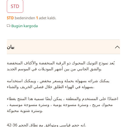
STD
STD
bedeninden
1
adet kaldı.
Bugün kargoda
بيان
يُعد نموذج التونيك المحبوك ذو الرقبة المنخفضة والأكتاف المنخفضة
والشق الجانبي من بين أشهر الموديلات في الموسم الجديد.
يمكنك شرائه بسهولة بحملة وبسعر مخفض ، ويمكنك استخدامه
بسهولة في الهواء الطلق خلال فصلي الخريف والشتاء.
اعتمادًا على المستخدم والمنطقة ، يمكن أيضًا تسمية هذا المنتج بغطاء
محبوك مريح ، وسترة منسوجة يومية ، وسترة منسوجة موسمية ،
وسترة شتوية محبوكة.
إنه حجم قياسي ومتوافق مع نطاق الحجم 36-42.