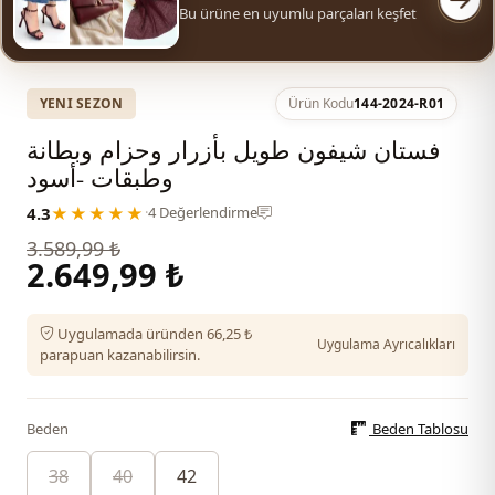
Bu ürüne en uyumlu parçaları keşfet
YENI SEZON
Ürün Kodu
144-2024-R01
فستان شيفون طويل بأزرار وحزام وبطانة
وطبقات -أسود
4.3
★★★★★
·
4 Değerlendirme
3.589,99 ₺
2.649,99 ₺
Uygulamada üründen 66,25 ₺
Uygulama Ayrıcalıkları
parapuan kazanabilirsin.
Beden
Beden Tablosu
38
40
42