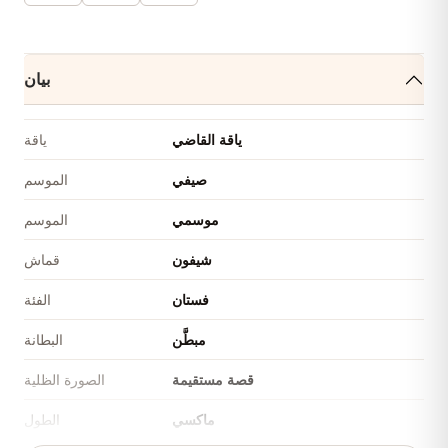
بيان
ياقة القاضي
ياقة
صيفي
الموسم
موسمي
الموسم
شيفون
قماش
فستان
الفئة
مبطَّن
البطانة
قصة مستقيمة
الصورة الظلية
ماكسي
الطول