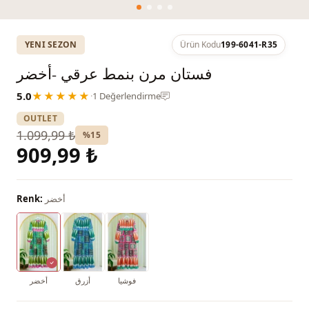
YENI SEZON
Ürün Kodu
199-6041-R35
فستان مرن بنمط عرقي -أخضر
5.0
★★★★★
·
1 Değerlendirme
OUTLET
1.099,99 ₺
%15
909,99 ₺
أخضر
Renk:
فوشيا
أزرق
أخضر