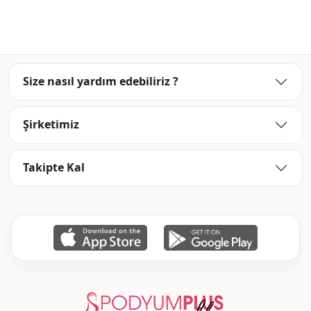
بوليستر
قماش
فستان
الفئة
منسدل
الصورة الظلية
Size nasıl yardım edebiliriz ?
ماكسي
الطول
Şirketimiz
كاجوال
الأناقة
منسوج
نوع النسيج
Takipte Kal
رفيع
السماكة
قالب عريض
القالب
كم طويل
تفاصيل الكم
برباط
طريقة الإغلاق
منقوش
تفاصيل