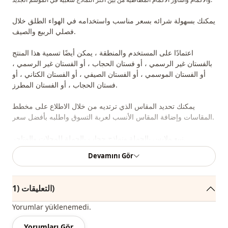
يمكنك بسهولة شرائه بسعر مناسب واستخدامه في الهواء الطلق خلال
فصلي الربيع والصيف.
اعتمادًا على المستخدم والمنطقة ، يمكن أيضًا تسمية هذا المنتج
بالفستان غير الرسمي ، أو فستان الحجاب ، أو الفستان غير الرسمي ،
أو الفستان الموسمي ، أو الفستان الصيفي ، أو الفستان الكتاني ، أو
فستان الحجاب ، أو الفستان المطرز.
يمكنك تحديد المقاس الذي ترتديه من خلال الاطلاع على مخطط
المقاسات وإضافة المقاس الأنسب لعربة التسوق واطلبه بأفضل سعر.
نبيع ملابس بالجملة ونماذج حجاب بالجملة للمحلات والمتاجر.
Devamını Gör
لشراء الملابس بالجملة والاطلاع على أسعار الجملة الخاصة ، يكفي أن تصبح عضوًا
في موقعنا وإرسال معلوماتك إلى خط الواتساب 0545695 05 91 للموافقة عليها.
التعليقات (1)
ملاحظة: يتكون محتوى المنتج من الفستان. (تستخدم الأوشحة والأحذية
والحقائب والمجوهرات لأغراض الديكور.)
Yorumlar yüklenemedi.
Yorumları Gör