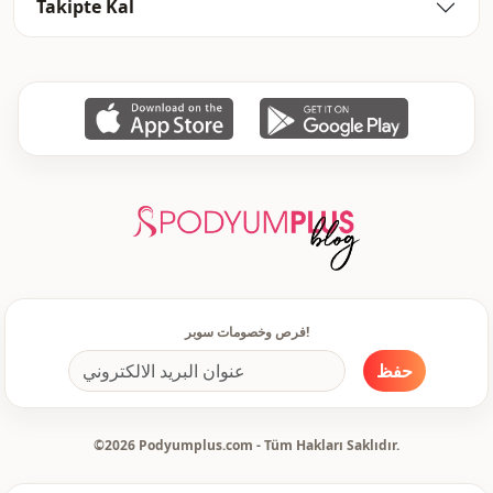
Takipte Kal
منسوج
نوع النسيج
رفيع
السماكة
منقوش
التفاصيل
عادي
القالب
كم طويل
تفاصيل الكم
أكمام بالون
تفاصيل الكم
يومي
الاستخدام
فرص وخصومات سوبر!
سفر
الاستخدام
حفظ
©2026 Podyumplus.com - Tüm Hakları Saklıdır.