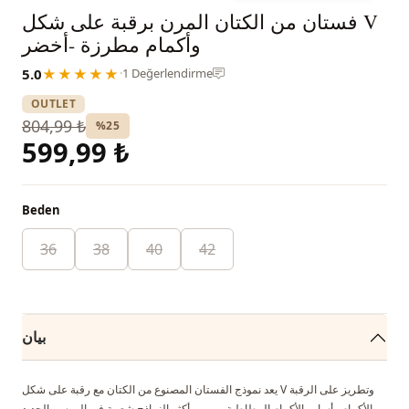
فستان من الكتان المرن برقبة على شكل V
وأكمام مطرزة -أخضر
5.0
★★★★★
·
1 Değerlendirme
OUTLET
804,99 ₺
%25
599,99 ₺
Beden
36
38
40
42
بيان
يعد نموذج الفستان المصنوع من الكتان مع رقبة على شكل V وتطريز على الرقبة
والأكمام وأساور الأكمام المطاطية من بين أكثر النماذج شعبية في الموسم الجديد.