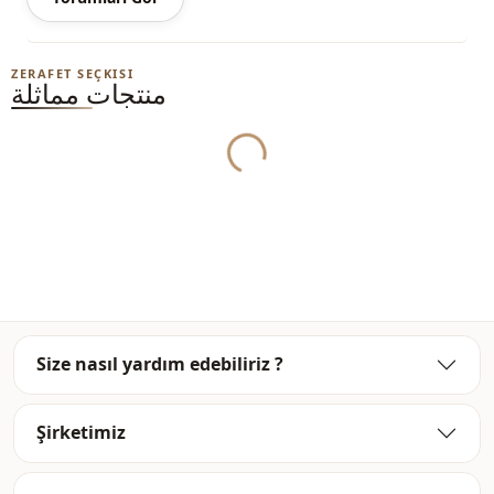
ملاحظة: قد يكون هناك اختلاف في الدرجة اللونية في لون المنتج
بسبب لقطات المفهوم.
الغسيل: يغسل عند 30 درجة.
ZERAFET SEÇKISI
منتجات مماثلة
Yukleniyor...
V- ياقة
ياقة
موسمي
الموسم
كتان
قماش
Ar
قماش
فستان
الفئة
مبطَّن
البطانة
Size nasıl yardım edebiliriz ?
قصة مستقيمة
الصورة الظلية
Şirketimiz
ماكسي
الطول
كاجوال
الأناقة